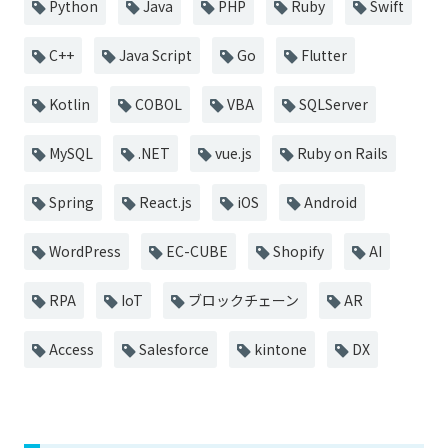
Python
Java
PHP
Ruby
Swift
C++
Java Script
Go
Flutter
Kotlin
COBOL
VBA
SQLServer
MySQL
.NET
vue.js
Ruby on Rails
Spring
React.js
iOS
Android
WordPress
EC-CUBE
Shopify
AI
RPA
IoT
ブロックチェーン
AR
Access
Salesforce
kintone
DX