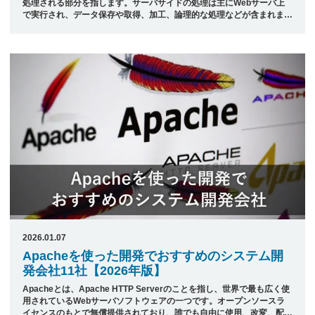
処理される部分を指します。サーバサイドの処理は主にWebサーバ上
で実行され、データ保存や取得、加工、論理的な処理などが含まれま
す。これに対し、クライアントサイドはユーザーのデバイス(パソコン
やスマートフォンなど)で実行される処理で、主にユーザーインターフ
ェースの操作や表示が行われます。 サーバサイドのプログラミングに
は、PHP、Java、Python、Ruby、Node.jsなどの言語がよく使用され
ますが、これらの言語を使ってデータベースとの連携やセッション管
理、認証機能などのサーバ側処理を実装します。 本記事では、日本最
大級のシ ...
2026.01.07
Apacheを使った開発でおすすめのシステム開
発会社11社【2026年版】
Apacheとは、Apache HTTP Serverのことを指し、世界で最も広く使
用されているWebサーバソフトウェアの一つです。オープンソースラ
イセンスのもとで無償提供されており、誰でも自由に使用、改変、配布