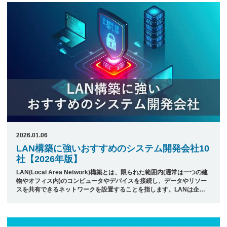
ーション運用を容易にします。 VMWareの製品は、デスクトップソリ
ューションから大規模なデータセンター向けのサーバ仮想化ソリューシ
ョンまで広範囲にわたります。たとえばVMWare Workstationや
VMWare Fusionは個人用途で広く利用され、VMWare vS ...
2026.01.06
LAN構築に強いおすすめのシステム開発会社10
社【2026年版】
LAN(Local Area Network)構築とは、限られた範囲内(通常は一つの建
物やオフィス内)のコンピュータやデバイスを接続し、データやリソー
スを共有できるネットワークを設置することを指します。LANは企業
や学校、家庭などで使用されており、インターネット接続やプリンタの
共有、ファイルの転送、共同作業などに利用されます。 企業によって
はこのようなLAN構築を苦手としているところもあり、システム開発
やサイト制作を受託している業者に環境構築依頼をするケースもあるよ