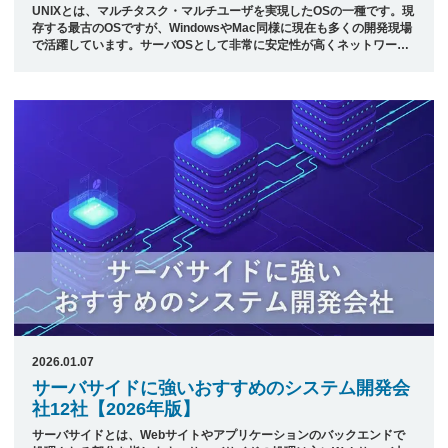
UNIXとは、マルチタスク・マルチユーザを実現したOSの一種です。現
存する最古のOSですが、WindowsやMac同様に現在も多くの開発現場
で活躍しています。サーバOSとして非常に安定性が高くネットワーク
機能に長けており、マルチタスクが可能な点等がメリットとして挙げら
れます。 似たものにLINUXがありますが、双方の大きな違いはUNIXが
原則ライセンス許諾を必要とするのに対し、Linuxはライセンスがフリ
ーである点が異なります。またコマンドが異なる点も大きな違いです。
本記事では、日本最大級のシステム開発会社ポータルサイト「発注ナ
ビ」が厳選した、UNIXでおすすめのシステム開発会社をご紹介しま ...
2026.01.07
サーバサイドに強いおすすめのシステム開発会
社12社【2026年版】
サーバサイドとは、Webサイトやアプリケーションのバックエンドで