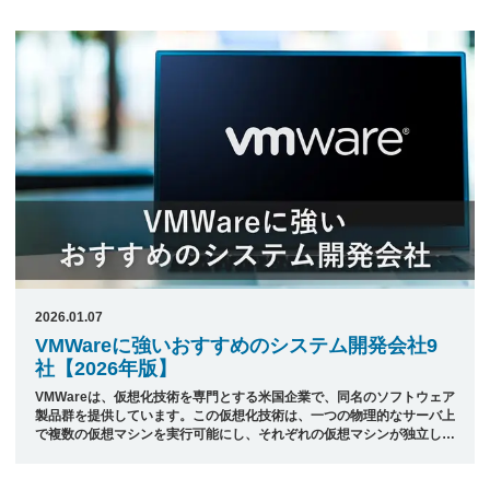
たサーバなのか費用対効果を見込んだうえでサーバ選定を行う必要があ
ります。それを踏まえシステム開発を依頼する企業も経験や実績豊富な
ところを選ばないことには、セキュリティ面などに不安を残すこともあ
り、慎重に考えなければなりません。 本記事では、日本最大級のシス
テム開発会社ポータルサイト「発注ナビ」が厳選した、Win ...
2026.01.07
VMWareに強いおすすめのシステム開発会社9
社【2026年版】
VMWareは、仮想化技術を専門とする米国企業で、同名のソフトウェア
製品群を提供しています。この仮想化技術は、一つの物理的なサーバ上
で複数の仮想マシンを実行可能にし、それぞれの仮想マシンが独立した
コンピュータとして機能するようにします。これにより、ハードウェア
の利用効率を向上させシステム管理を簡単にし、異なるOSやアプリケ