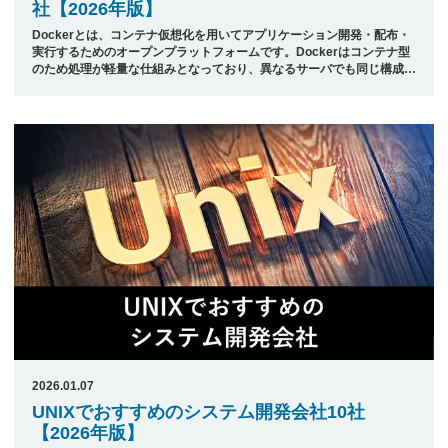
社【2026年版】
Dockerとは、コンテナ仮想化を用いてアプリケーション開発・配布・
実行するためのオープンプラットフォームです。Dockerはコンテナ型
のため処理が軽量な仕組みとなっており、異なるサーバでも同じ構成の
環境が簡単に構築できます。そのため、開発者がストレスなく環境構築
や開発を進められるといった特徴を持っています。 本記事では、日本
最大級のシステム開発会社ポータルサイト「発注ナビ」が厳選した、
Dockerの環境構築に強いシステム開発会社をご紹介します。 &nbsp;
システム開発会社選びはプロにお任せ完全無料で全国社以上からご提案
・ベストマッチな発注先が見つかる ・たった1日のスピード紹介 ・IT ...
2026.01.07
UNIXでおすすめのシステム開発会社10社
【2026年版】