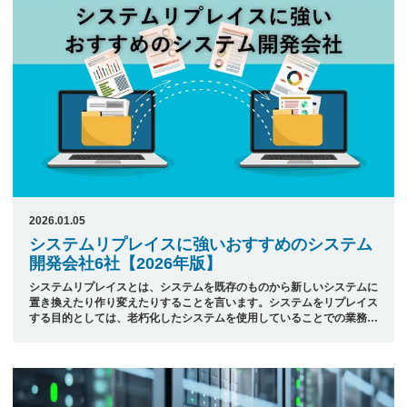
うです。 本記事では、日本最大級のシステム開発会社ポータルサイト
「発注ナビ」が厳選した、LAN構築に強いおすすめのシステム開発会
社 ...
2026.01.05
システムリプレイスに強いおすすめのシステム
開発会社6社【2026年版】
システムリプレイスとは、システムを既存のものから新しいシステムに
置き換えたり作り変えたりすることを言います。システムをリプレイス
する目的としては、老朽化したシステムを使用していることでの業務非
効率さの改善であったり、新しい技術への対応であったりと、企業によ
ってさまざまです。 しかし、リプレイスすることを決めた場合には開
発会社に丸投げせず、しっかりと協力して要件定義を行わなければプロ
ジェクトが失敗してしまう恐れがあります。開発会社選びでは、親身に
なって話を聞いてくれる会社かどうか、これまでにシステムリプレイス