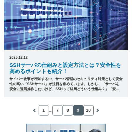
2025.12.12
SSHサーバの仕組みと設定方法とは？安全性を
高めるポイントも紹介！
サイバー攻撃が増加する中、サーバ管理のセキュリティ対策として安全
性の高い「SSHサーバ」が注目を集めています。しかし、「サーバを
安全に遠隔操作したいけど、SSHって結局どういう仕組み？」「安全
な設定方法は？」 そんな疑問を持つ方も多いのではないでしょうか。
本記事では、SSHサーバの仕組みや認証方法の違い、Windows・
Linux・macOSそれぞれの環境での設定手順、さらに安全性を高める
ための実践的なポイントまで、初心者にもわかりやすく解説します。
...
1
7
8
9
10
よくある質問と対策もまとめているので、これからSSHサーバを導
入・運用したい方はぜひ参考にしてみてください。 また、基礎から確
認したい方は、下 ...