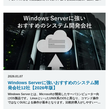
することが可能という特徴を持っています。 Apache Webサーバは、
クライアントからのHTTPリクエストに応答してHTMLページや画像、
CSSファイルなどの静的コンテンツを提供することができます。また
PHPやPerl、Pythonなどのスクリプト言語をサポートしており、動的
コンテンツ生成にも対応しています。 Apacheは小規模な個人サイトか
ら大規模な商用サイトまで幅広い用途で利用 ...
2026.01.07
Windows Serverに強いおすすめのシステム開
発会社12社【2026年版】
Windows Serverとは、Microsoftが開発したサーバコンピューター向
けOS製品です。 LinuxといったUNIX系のOSと異なり、コマンド操作
ではなくGUIによる操作が基本となります。比較的導入がしやすい一方
で、ライセンス料が高いこともあり、自社が提供するサービスに見合っ