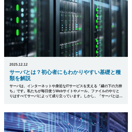
の経験があるかどうかなどが選定ポイントとなります。 そこで本記事
では、日本最大級のシステ ...
2025.12.12
サーバとは？初心者にもわかりやすい基礎と種
類を解説
サーバは、インターネットや身近なITサービスを支える「縁の下の力持
ち」です。私たちが毎日使うWebサイトやメール、ファイルのやりと
りはすべてサーバによって成り立っています。しかし、「サーバとは何
か」「パソコンとの違いは？」と聞かれると、意外と答えに迷う方も多
いでしょう。この記事では、初心者の方にもわかりやすくサーバの基本
や仕組み、用途別の代表的な種類について解説します。専門用語を避
け、身近な例を交えながら、サーバの選び方や活用方法まで丁寧にご紹
介します。今後のIT活用のヒントを得たい方や、初めてサーバを導入す
る方にも役立つ内容ですので、ぜひ参考にしてください。 &nbsp; 目次
1.サーバの ...