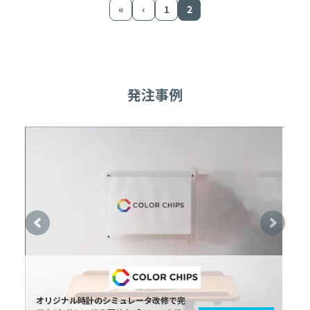
«
‹
1
2
発注事例
オリジナル時計のシミュレータ改修で完