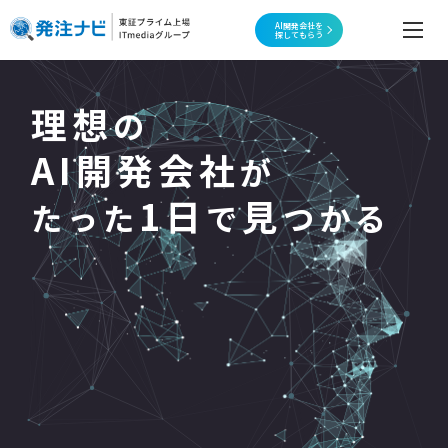
AI開発会社を
探してもらう
理想
の
AI開発会社
が
1日
見
たった
で
つかる