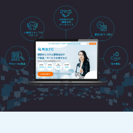
8000社以上の
開発会社
データベース
IT専門スタッフが
最短1日でご紹介
サポート
平均4～5社厳選
完全無料
28000
8000