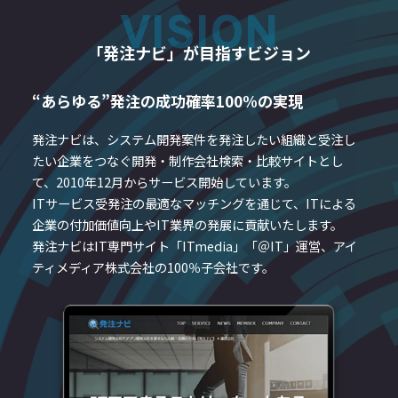
VISION
「発注ナビ」が目指すビジョン
“あらゆる”発注の成功確率100%の実現
発注ナビは、システム開発案件を発注したい組織と受注し
たい企業をつなぐ開発・制作会社検索・比較サイトとし
て、2010年12月からサービス開始しています。
ITサービス受発注の最適なマッチングを通じて、ITによる
企業の付加価値向上やIT業界の発展に貢献いたします。
発注ナビはIT専門サイト「ITmedia」「＠IT」運営、アイ
ティメディア株式会社の100％子会社です。