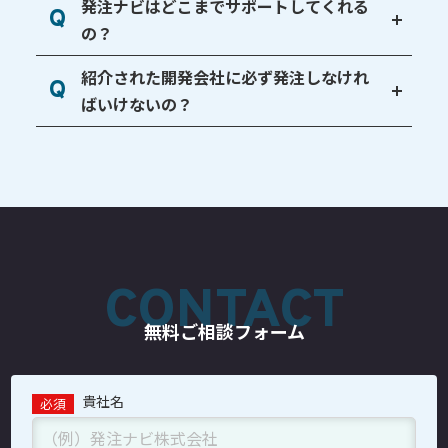
発注ナビはどこまでサポートして
くれる
Q
の？
紹介された開発会社に必ず発注
しなけれ
Q
ばいけないの？
CONTACT
無料ご相談フォーム
貴社名