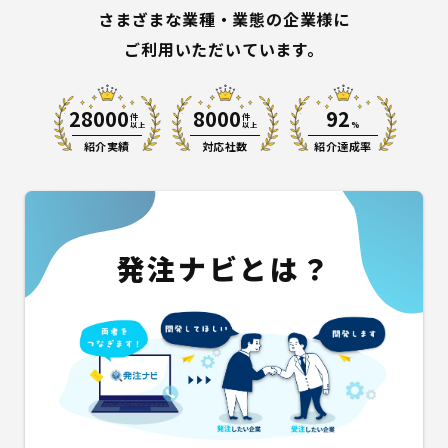
さまざまな業種・業態の企業様に
ご利用いただいています。
28000
8000
92
件
件
%
以上
以上
紹介実績
対応社数
紹介達成率
発注ナビとは？