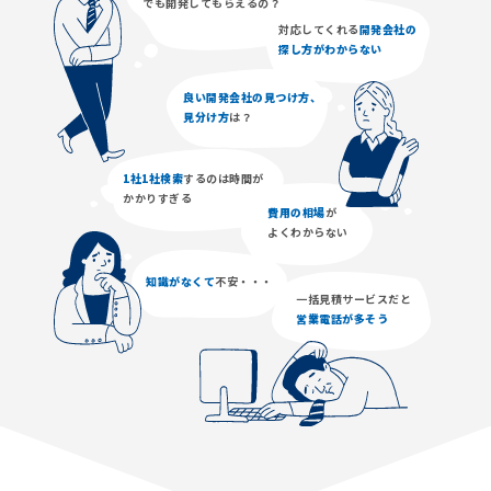
でも開発してもらえるの？
対応してくれる
開発会社の
探し方がわからない
良い開発会社の見つけ方、
見分け方
は？
1社1社検索
するのは時間が
かかりすぎる
費用の相場
が
よくわからない
知識がなくて
不安・・・
一括見積サービスだと
営業電話が多そう