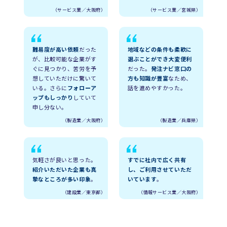
（サービス業／大阪府）
（サービス業／宮城県）
難易度が高い依頼
だった
地域などの条件も柔軟に
が、比較可能な企業がす
選ぶことができ大変便利
ぐに見つかり、苦労を予
だった。
発注ナビ窓口の
想していただけに驚いて
方も知識が豊富
なため、
いる。さらに
フォローア
話を進めやすかった。
ップもしっかり
していて
申し分ない。
（製造業／大阪府）
（製造業／兵庫県）
気軽さが良いと思った。
すでに社内で広く共有
紹介いただいた企業も真
し、ご利用させていただ
摯なところが多い印象
。
いています
。
（建設業／東京都）
（情報サービス業／大阪府）