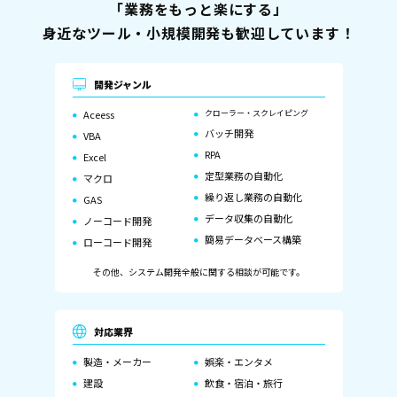
「業務をもっと楽にする」
身近なツール・小規模開発も歓迎しています！
開発ジャンル
Aceess
クローラー・スクレイピング
バッチ開発
VBA
RPA
Excel
定型業務の自動化
マクロ
繰り返し業務の自動化
GAS
データ収集の自動化
ノーコード開発
簡易データベース構築
ローコード開発
その他、システム開発全般に関する相談が可能です。
対応業界
製造・メーカー
娯楽・エンタメ
建設
飲食・宿泊・旅行