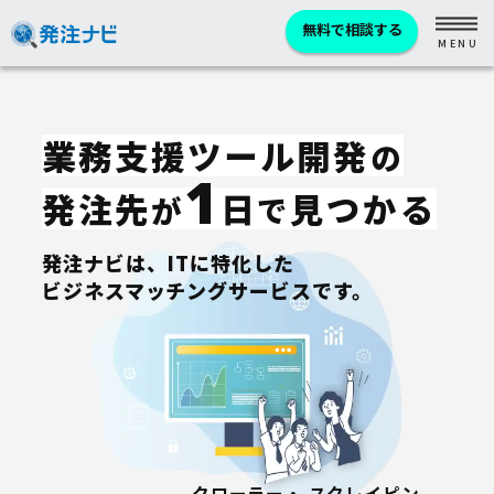
無料で相談する
業務支援ツール開発
の
1
発注先
日
見つかる
が
で
発注ナビは、ITに特化した
ビジネスマッチングサービスです。
クローラー・
スクレイピン