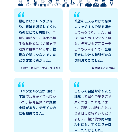
最初にヒアリングがあ
希望を伝えるだけで条件
り、候補を選択してくれ
にマッチする企業を選定
るのはとても有難い。
予
してもらえる。また、紹
備知識がなく、得手不得
介企業とのコンタクト際
手も見極めにくい業界で
も、先方からアプローチ
途方に暮れている中、
優
してもらえるため、
企業
良な企業につないでいた
選定における時間がかな
だき非常に助かった。
り削減できました。
（政府・官公庁・団体／東京都）
（教育関係／東京都）
コンシェルジュが的確・
こちらの要望をきちんと
丁寧
で印象がとても良か
理解
して紹介企業をご提
った。紹介企業には
類似
案くださったと思いま
実績があり、デザイン力
す。電話でお話したとお
にも期待できた。
り翌日にご紹介いただき
ました。紹介後の
問い合
わせにも、すぐにフォロ
ーいただけました。