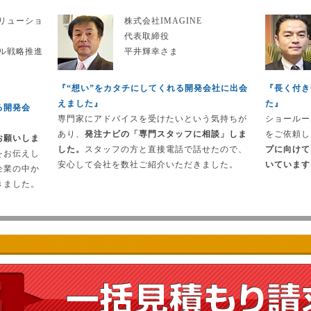
リューショ
株式会社IMAGINE
代表取締役
ル戦略推進
平井輝幸さま
『“想い”をカタチにしてくれる開発会社に出会
『長く付き
えました』
た』
る開発会
専門家にアドバイスを受けたいという気持ちが
ショールー
あり、
発注ナビの「専門スタッフに相談」しま
をご依頼し
お願いしま
した。
スタッフの方と直接電話で話せたので、
プに向けて
をお伝えし
安心して会社を数社ご紹介いただきました。
いています
企業の中か
きました。