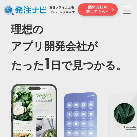
開発会社を
探してもらう
理想の
アプリ開発会社が
1
たった
日で見つかる。