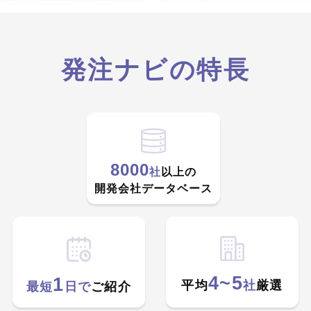
発注ナビの特長
8000
社
以上の
開発会社データベース
4~5
1
平均
社
厳選
最短
日で
ご紹介