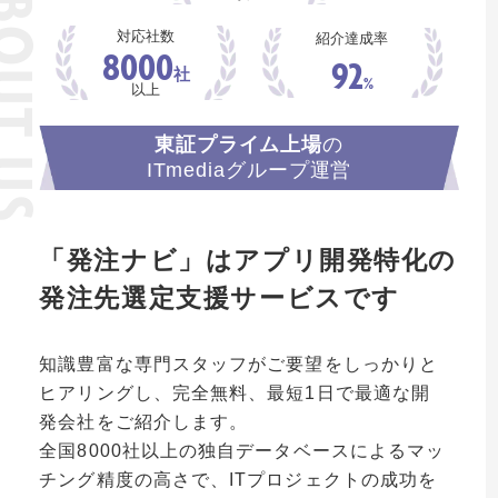
OUT US
対応社数
紹介達成率
8000
92
社
%
以上
東証プライム上場
の
ITmediaグループ運営
「発注ナビ」はアプリ開発特化の
発注先選定支援サービスです
知識豊富な専門スタッフがご要望をしっかりと
ヒアリングし、完全無料、最短1日で最適な開
発会社をご紹介します。
全国8000社以上の独自データベースによるマッ
チング精度の高さで、ITプロジェクトの成功を