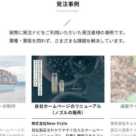
発注事例
Casestudy
実際に発注ナビをご利用いただいた発注者様の事例です。
業種・業態を問わず、さまざまな課題を解決しています。
トの制作
自社ホームページのリニューアル
通販サ
（ノズルの販売）
株式会社New-Style
株式会社キュ
ホームページが
自社製品をわかりやすく伝えるホームペー
園芸の通販サイ
望通りの制作会
ジへリニューアル。協業も期待できるパー
CUBEとWor