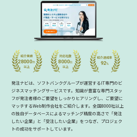
紹介実績
対応社数
紹介達成率
28000
8000
92
件
社
%
以上
以上
発注ナビは、ソフトバンクグループが運営するIT専門の
ビ
ジネスマッチングサービスです。
知識が豊富な専門スタッ
フが発注者様のご要望をしっかりヒアリングし、
ご要望に
マッチするWeb制作会社をご紹介します。
全国8000社以上
の独自データベースによるマッチング精度の高さで
「発注
したい企業」と「受注したい企業」をつなぎ、
プロジェク
トの成功をサポートしています。