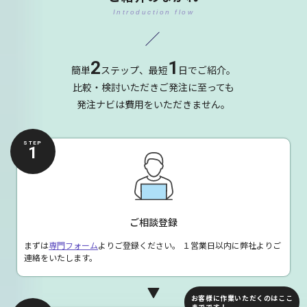
Introduction flow
2
1
簡単
ステップ、最短
日でご紹介。
比較・検討いただきご発注に至っても
発注ナビは費用をいただきません。
STEP
1
ご相談登録
まずは
専門フォーム
よりご登録ください。
１営業日以内に弊社よりご
連絡をいたします。
お客様に作業いただくのはここ
までです！