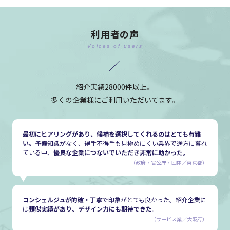
利用者の声
Voices of users
紹介実績28000件以上。
多くの企業様にご利用いただいてます。
最初にヒアリングがあり、候補を選択してくれるのはとても有難
い。
予備知識がなく、得手不得手も見極めにくい業界で途方に暮れ
ている中、
優良な企業につないでいただき非常に助かった。
（政府・官公庁・団体／東京都）
コンシェルジュが的確・丁寧
で印象がとても良かった。紹介企業に
は
類似実績があり、デザイン力にも期待できた。
（サービス業／大阪府）