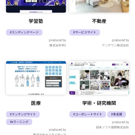
学習塾
不動産
#ランディングページ
#サービスサイト
produced by
produced by
株式会社MU
アンドワン株式会社
医療
学術・研究機関
#マッチングサイト
#コーポレートサイト
#多言語
#eラーニング
produced by
日本ソフト技研株式会社
produced by
株式会社カスタメディア