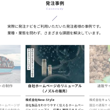
発注事例
Casestudy
実際に発注ナビをご利用いただいた発注者様の事例です。
業種・業態を問わず、さまざまな課題を解決しています。
トの制作
自社ホームページのリニューアル
通販サ
（ノズルの販売）
株式会社New-Style
株式会社キュ
ホームページが
自社製品をわかりやすく伝えるホームペー
園芸の通販サイ
望通りの制作会
ジへリニューアル。協業も期待できるパー
CUBEとWor