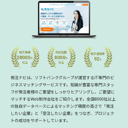
紹介実績
対応社数
紹介達成率
28000
8000
92
件
社
%
以上
以上
発注ナビは、ソフトバンクグループが運営するIT専門の
ビ
ジネスマッチングサービスです。
知識が豊富な専門スタッ
フが発注者様のご要望をしっかりヒアリングし、
ご要望に
マッチするWeb制作会社をご紹介します。
全国8000社以上
の独自データベースによるマッチング精度の高さで
「発注
したい企業」と「受注したい企業」をつなぎ、
プロジェク
トの成功をサポートしています。