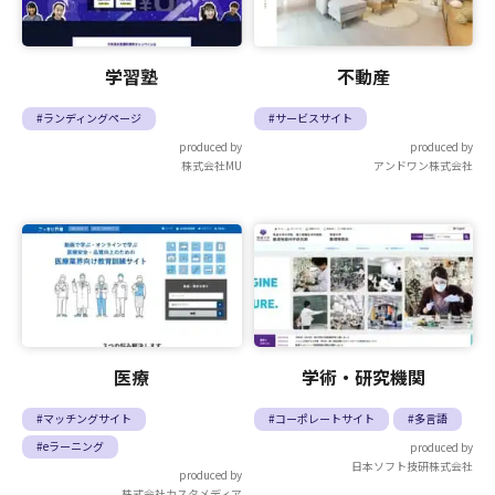
学習塾
不動産
#ランディングページ
#サービスサイト
produced by
produced by
株式会社MU
アンドワン株式会社
医療
学術・研究機関
#マッチングサイト
#コーポレートサイト
#多言語
#eラーニング
produced by
日本ソフト技研株式会社
produced by
株式会社カスタメディア