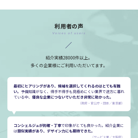
利用者の声
Voices of users
紹介実績28000件以上。
多くの企業様にご利用いただいてます。
最初にヒアリングがあり、候補を選択してくれるのはとても有難
い。
予備知識がなく、得手不得手も見極めにくい業界で途方に暮れ
ている中、
優良な企業につないでいただき非常に助かった。
（政府・官公庁・団体／東京都）
コンシェルジュが的確・丁寧
で印象がとても良かった。紹介企業に
は
類似実績があり、デザイン力にも期待できた。
（サービス業／大阪府）