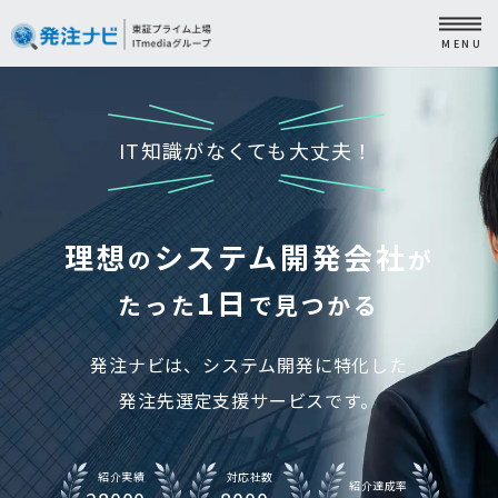
IT知識がなくても大丈夫！
理想
システム開発会社
の
が
1日
たった
で見つかる
発注ナビは、システム開発に特化した
発注先選定支援サービスです。
紹介実績
対応社数
紹介達成率