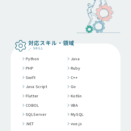
対応スキル・領域
SKILL
Python
Java
PHP
Ruby
Swift
C++
Java Script
Go
Flutter
Kotlin
COBOL
VBA
SQLServer
MySQL
.NET
vue.js