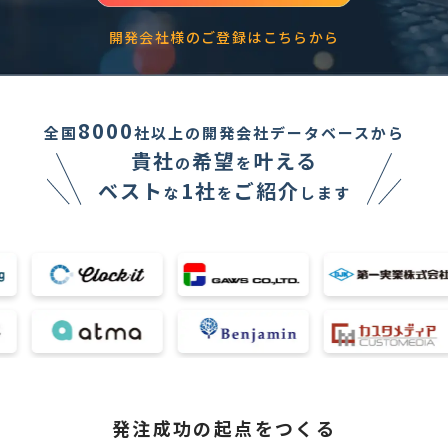
開発会社様のご登録はこちらから
8000
全国
社以上の開発会社データベースから
貴社
希望
叶える
の
を
ベスト
1社
ご紹介
な
を
します
発注成功の起点をつくる