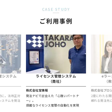
CASE STUDY
ご利用事例
理システム
ライセンス管理システム
eラ
）
（商社）
（教
株式会社宝情報
株式会社プロ
的に。法改正対
発注ナビで出会えた「心強いパートナ
2度にわたる
システムを発注
ー」。
頼れる発注先
煩雑なライセンス管理の自動化を実現