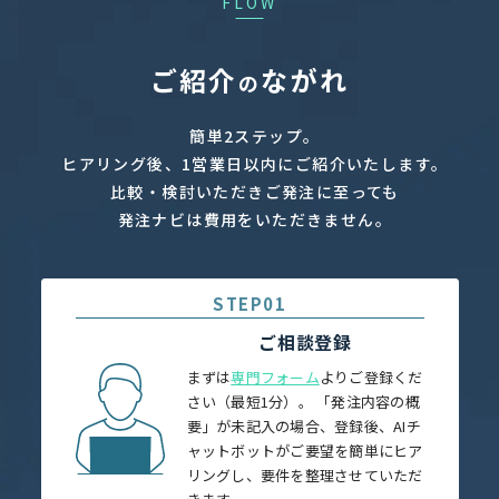
FLOW
ご紹介
ながれ
の
簡単2ステップ。
ヒアリング後、1営業日以内にご紹介いたします。
比較・検討いただきご発注に至っても
発注ナビは費用をいただきません。
STEP01
ご相談登録
まずは
専門フォーム
よりご登録くだ
さい（最短1分）。
「発注内容の概
要」が未記入の場合、登録後、AIチ
ャットボットがご要望を簡単にヒア
リングし、要件を整理させていただ