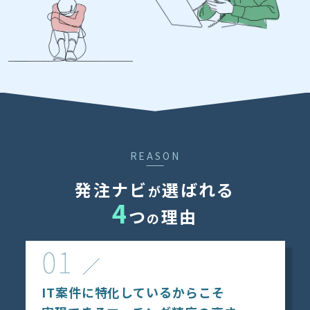
REASON
発注ナビ
選ばれる
が
4
つ
理由
の
01
IT案件に特化しているからこそ