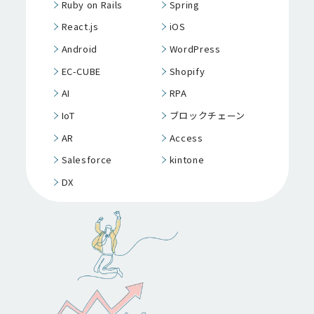
Ruby on Rails
Spring
React.js
iOS
Android
WordPress
EC-CUBE
Shopify
AI
RPA
IoT
ブロックチェーン
AR
Access
Salesforce
kintone
DX