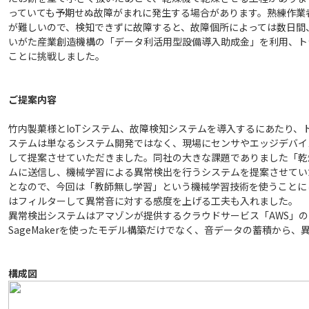
っていても予期せぬ故障がまれに発生する場合があります。熟練作業
が難しいので、検知できずに故障すると、故障個所によっては数日間
いがた産業創造機構の「データ利活用型設備導入助成金」を利用、トラ
ことに挑戦しました。
ご提案内容
竹内製菓様とIoTシステム、故障検知システムを導入するにあたり、
ステムは単なるシステム開発ではなく、現場にセンサやエッジデバイ
して提案させていただきました。同社の大きな課題でありました「乾
ムに送信し、機械学習による異常検出を行うシステムを提案させてい
となので、今回は「教師無し学習」という機械学習技術を使うことに
はフィルターして異常音に対する感度を上げる工夫も入れました。
異常検出システムはアマゾンが提供するクラウドサービス「AWS」のIoT 
SageMakerを使ったモデル構築だけでなく、音データの蓄積から
構成図