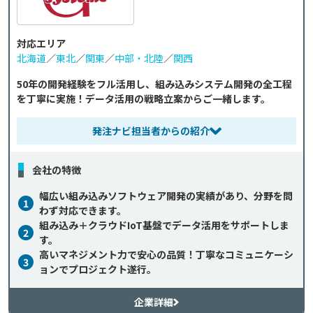
対応エリア
北海道
／
東北
／
関東
／
中部・北陸
／
関西
50年の開発経験をフル活用し、組み込みシステム開発の全工程
を丁寧に実施！データ活用の戦略立案からご一緒します。
発注ナビ担当者からの紹介
会社の特徴
幅広い組み込みソフトウェア開発の実績があり、分野を問
1
わず対応できます。
組み込み＋クラウドIoT基盤でデータ活用をサポートしま
2
す。
高いマネジメント力で安心の品質！丁寧なコミュニケーシ
3
ョンでプロジェクト遂行。
企業詳細