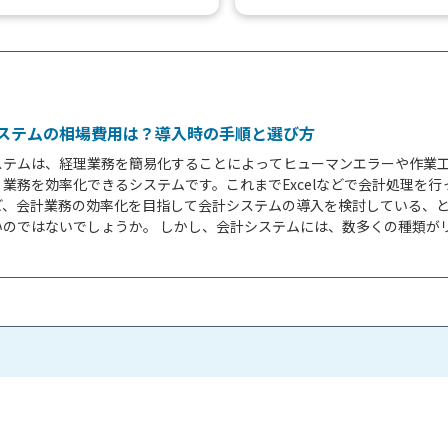
す。対象には経費精算や交際費精
帳票システムとしている場合も
通費精算、出張費精...
す。 請求書発行システム...
ステムの相場費用は？導入時の手順と選び方
ステムは、経理業務を簡易化することによってヒューマンエラーや作業
業務を効率化できるシステムです。これまでExcelなどで会計処理を行
ど、会計業務の効率化を目指して会計システムの導入を検討している、
いのではないでしょうか。 しかし、会計システムには、数多くの種類が
ており、どれを選ぶべきか悩むことも少なくありません。また、自社で
会計システムを導入する場合、どの程度の費用が必要になるのか確認し
もいらっしゃるのではないでしょうか。本記事では、会計システムの費
り方法、選び方などについて詳しく解説します。 ...