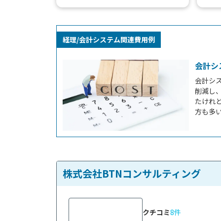
では、企業活動に必須ともいえる会計
ムで
システムの開発の依頼を...
算、交
経理/会計システム関連費用例
会計シ
会計シ
削減し、
たけれ
方も多
スされ
ナルの
いう方
や見積も
株式会社BTNコンサルティング
クチコミ
8件