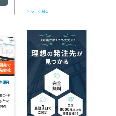
もっと見る
の開発
書の作
るため
や納品
含めて