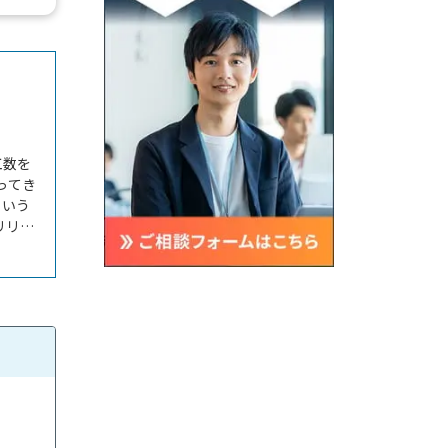
ありま
工数を
ってき
という
リリー
オリジ
たいと
用相場