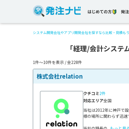
はじめての方
発注
システム開発会社やアプリ開発会社を探すなら比較・見積も
「経理/会計システ
1件〜10件を表示 / 全228件
株式会社relation
クチコミ
2件
対応エリア
全国
当社は2012年に神戸
様の場所に関わらず迅速
当社の特長の...
もっと見