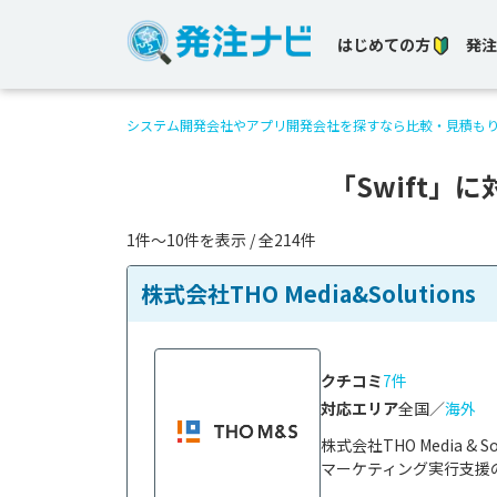
はじめての方
発注
システム開発会社やアプリ開発会社を探すなら比較・見積も
「Swift」
1件〜10件を表示 / 全214件
株式会社THO Media&Solutions
クチコミ
7件
対応エリア
全国／
海外
株式会社THO Media 
マーケティング実行支援の