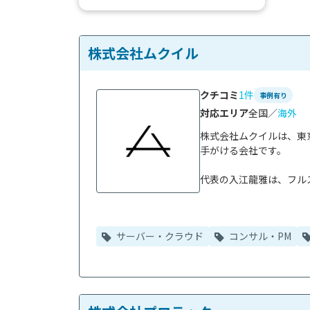
す。また、Linuxでも動作する...
株式会社ムクイル
クチコミ
1件
事例有り
対応エリア
全国／
海外
株式会社ムクイルは、東京
手がける会社です。

代表の入江龍雅は、フルス
サーバー・クラウド
コンサル・PM