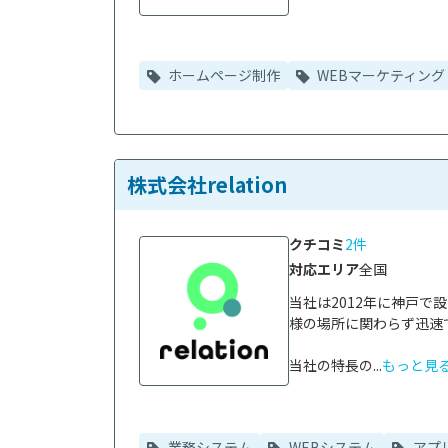
ホームページ制作
WEBマーケティング
株式会社relation
クチコミ
2件
対応エリア
全国
当社は2012年に神戸
様の場所に関わらず迅速
当社の特長の...
もっと見
業務システム
WEBシステム
アプ