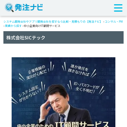
システム開発会社やアプリ開発会社を探すなら比較・見積もりの【発注ナビ】
›
コンサル・PM
›
実績から探す
›
中小企業向けIT顧問サービス
株式会社SICテック