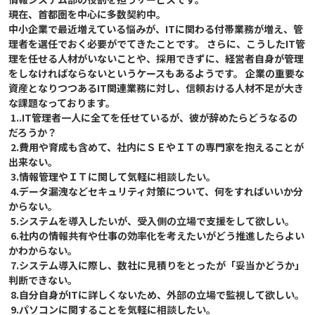
現在、首都圏を中心に多数契約中。

中小企業で最近増えている悩みが、ITに関わる付帯業務が増え、管
理者を選任でおく必要がでてきたことです。 さらに、こうしたIT管
理を任せる人材がいないことや、採用できずに、経営者自身が管理
をしなければならないというケースもあるようです。 企業の重要な
資産となりつつあるIT関連業務に対し、信頼おける人材不足が大き
な課題なっております。

 1..IT管理者一人に全てを任せているが、彼が辞めたらどうなるの
だろうか？

 2.費用や育成も含めて、社内にＳＥやＩＴの専門家を抱えることが
出来ない。

 3.情報管理やＩＴに関して気軽に相談したい。

 4.データ漏洩などセキュリティ対策について、何をすればいいか分
からない。

 5.システムを導入したいが、受入側の立場で支援をして欲しい。

 6.社内の情報共有や仕事の効率化を考えたいがどう推進したらよい
かわからない。

 7.システム導入に際し、数社に見積りをとったが「妥当かどうか」
判断できない。

 8.自分自身がITに詳しくないため、外部の立場で監視して欲しい。

 9.パソコンに関することを気軽に相談したい。
