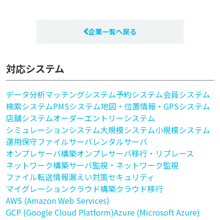
企業一覧へ戻る
対応システム
データ分析
マッチングシステム
予約システム
会員システム
検索システム
PMSシステム
地図・位置情報・GPSシステム
店舗システム
オーダーエントリーシステム
シミュレーションシステム
大規模システム
小規模システム
運用保守
ファイルサーバ
レンタルサーバ
オンプレサーバ構築
オンプレサーバ移行・リプレース
ネットワーク構築
サーバ監視・ネットワーク監視
ファイル転送
情報漏えい対策
セキュリティ
マイグレーション
クラウド構築
クラウド移行
AWS (Amazon Web Services)
GCP (Google Cloud Platform)
Azure (Microsoft Azure)