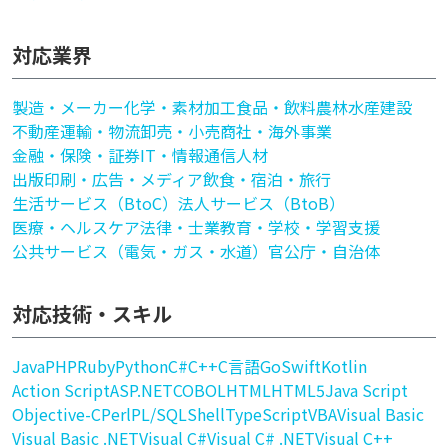
対応業界
製造・メーカー
化学・素材加工
食品・飲料
農林水産
建設
不動産
運輸・物流
卸売・小売
商社・海外事業
金融・保険・証券
IT・情報通信
人材
出版印刷・広告・メディア
飲食・宿泊・旅行
生活サービス（BtoC）
法人サービス（BtoB）
医療・ヘルスケア
法律・士業
教育・学校・学習支援
公共サービス（電気・ガス・水道）
官公庁・自治体
対応技術・スキル
Java
PHP
Ruby
Python
C#
C++
C言語
Go
Swift
Kotlin
Action Script
ASP.NET
COBOL
HTML
HTML5
Java Script
Objective-C
Perl
PL/SQL
Shell
TypeScript
VBA
Visual Basic
Visual Basic .NET
Visual C#
Visual C# .NET
Visual C++