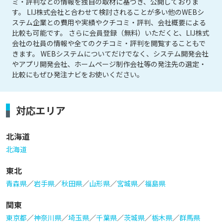
ミ・評判などの情報を独自の取材に基づき、公開しておりま
す。 LIJ株式会社と合わせて検討されることが多い他のWEBシ
ステム企業との費用や実績やクチコミ・評判、会社概要による
比較も可能です。 さらに会員登録（無料）いただくと、LIJ株式
会社の社員の情報や全てのクチコミ・評判を閲覧することもで
きます。 WEBシステムについてだけでなく、システム開発会社
やアプリ開発会社、ホームページ制作会社等の発注先の選定・
比較にもぜひ発注ナビをお使いください。
対応エリア
北海道
北海道
東北
青森県
／
岩手県
／
秋田県
／
山形県
／
宮城県
／
福島県
関東
東京都
／
神奈川県
／
埼玉県
／
千葉県
／
茨城県
／
栃木県
／
群馬県