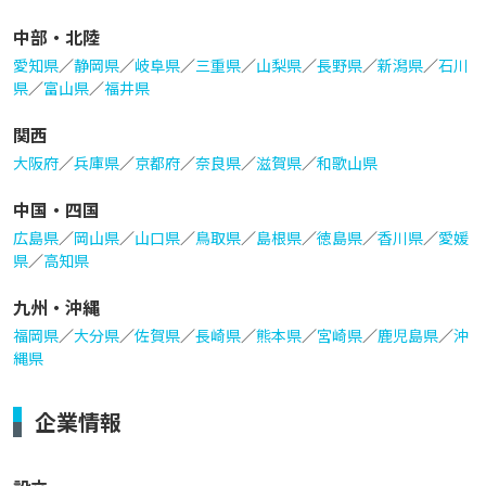
中部・北陸
愛知県
／
静岡県
／
岐阜県
／
三重県
／
山梨県
／
長野県
／
新潟県
／
石川
県
／
富山県
／
福井県
関西
大阪府
／
兵庫県
／
京都府
／
奈良県
／
滋賀県
／
和歌山県
中国・四国
広島県
／
岡山県
／
山口県
／
鳥取県
／
島根県
／
徳島県
／
香川県
／
愛媛
県
／
高知県
九州・沖縄
福岡県
／
大分県
／
佐賀県
／
長崎県
／
熊本県
／
宮崎県
／
鹿児島県
／
沖
縄県
企業情報