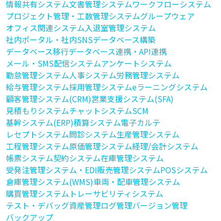
情報共有システム
文書管理システム
ワークフローシステム
プロジェクト管理・工数管理システム
グループウェア
オフィス関連システム
入退室管理システム
社内ポータル・社内SNS
データベース構築
データベース移行
データベース連携・API連携
メール・SMS配信システム
アンケートシステム
勤怠管理システム
人事システム
労務管理システム
給与管理システム
採用管理システム
eラーニングシステム
顧客管理システム(CRM)
営業支援システム(SFA)
見積もりシステム
チャットシステム
SCM
基幹システム(ERP)
積算システム
電子カルテ
レセプトシステム
問診システム
生産管理システム
工程管理システム
原価管理システム
経理/会計システム
帳票システム
契約システム
在庫管理システム
受発注管理システム・EDI
販売管理システム
POSシステム
倉庫管理システム(WMS)
車両・配車管理システム
購買管理システム
トレーサビリティシステム
テスト・デバッグ
資産管理
ログ管理
バージョン管理
バックアップ