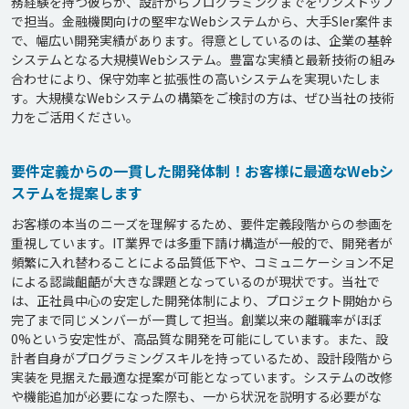
務経験を持つ彼らが、設計からプログラミングまでをワンストップ
で担当。金融機関向けの堅牢なWebシステムから、大手SIer案件ま
で、幅広い開発実績があります。得意としているのは、企業の基幹
システムとなる大規模Webシステム。豊富な実績と最新技術の組み
合わせにより、保守効率と拡張性の高いシステムを実現いたしま
す。大規模なWebシステムの構築をご検討の方は、ぜひ当社の技術
要件定義からの一貫した開発体制！お客様に最適なWebシ
ステムを提案します
お客様の本当のニーズを理解するため、要件定義段階からの参画を
重視しています。IT業界では多重下請け構造が一般的で、開発者が
頻繁に入れ替わることによる品質低下や、コミュニケーション不足
による認識齟齬が大きな課題となっているのが現状です。当社で
は、正社員中心の安定した開発体制により、プロジェクト開始から
完了まで同じメンバーが一貫して担当。創業以来の離職率がほぼ
0%という安定性が、高品質な開発を可能にしています。また、設
計者自身がプログラミングスキルを持っているため、設計段階から
実装を見据えた最適な提案が可能となっています。システムの改修
や機能追加が必要になった際も、一から状況を説明する必要がな