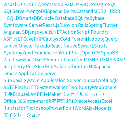
Visual C++ .NET
WebAssembly
XML
MySQL
PostgreSQL
SQLServer
MongoDB
Apache Derby
Cassandra
DB2
HiRDB
HSQLDB
MariaDB
Oracle Database
SQLite
Sybase
Symfoware Server
React.js
Ruby on Rails
Spring
Flutter
AngularJS
Django
vue.js
.NET
ActionScript Foundry
ASP .NET
CakePHP
Catalyst
Cold Fusion
Hadoop
jQuery
Laravel
Oracle Tuxedo
React Native
Seasar2
Struts
Symfony
Zend Framework
WordPress
Open CMS
phpBB
Windows
Mac OS
iOS
Android
Linux
CentOS
HP-UX
MSP/XSP
Raspberry Pi OS
RedHat
Solaris
Ubuntu
UNIX
Apache
Oracle Application Server
Sun Java System Application Server
Tomcat
WebLogic
ASTERIA
HULFT
Systemwalker
Tivoli
Unity
WebSphere
千手
Eclipse
LAMP
FileMaker（ファイルメーカー）
Office 365
Intra-mart販売管理
JP1
Oracle
Access
Excel
Illustrator
Photoshop
PowerPoint
Word
Ajax
Node.js
マイグレーション