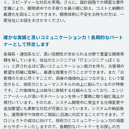
く、スピーディーな対応を実現。さらに、設計段階での綿密な要件
定義により、開発途中での手戻りを最小限に抑え、コストと納期の
最適化を図ることができます。開発体制に不安をお持ちの方は、一
度当社にお話をおきかせください。
確かな実績と高いコミュニケーション力！長期的なパート
ナーとして伴走します
金融系・通信系など、高い信頼性が求められる分野で豊富な開発実
績を有しています。当社のエンジニアは「ITエンジニアっぽくな
い」と評されるほど高いコミュニケーション能力を持ち、お客様の
要望を的確に理解し、最適な提案を行うことができます。また「お
客様のために尽くすことが、自身の価値向上につながる」という理
念のもと、技術力とヒューマンスキルの向上に励んでいるのが特徴
です。この価値向上は給与に直結する仕組みとなっており、エンジ
ニア一人一人が高いモチベーションを持って業務に取り組む風土が
根付いています。そのため、システム開発中に発生する仕様変更や
追加要望にも柔軟な対応が可能となっています。システムの納品後
も、運用保守や改修のご相談に迅速に対応することができます。プ
ロジェクトの成功に向けて、技術力とコミュニケーション力の両面
からサポートいたしますので、長期的なパートナーをお探しの方