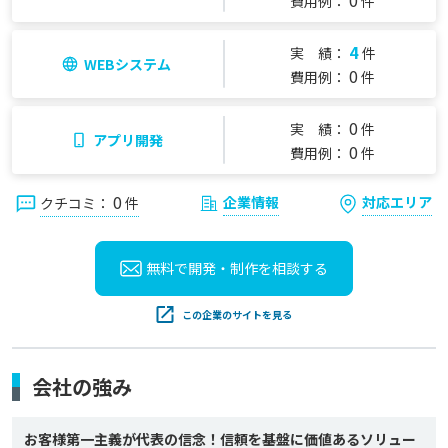
0
費用例：
件
4
実 績：
件
WEBシステム
0
費用例：
件
0
実 績：
件
アプリ開発
0
費用例：
件
0
企業情報
対応エリア
クチコミ：
件
無料で開発・制作を
相談する
この企業のサイトを見る
会社の強み
お客様第一主義が代表の信念！信頼を基盤に価値あるソリュー