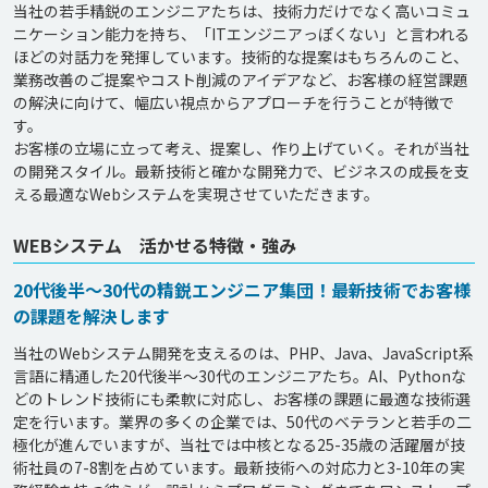
当社の若手精鋭のエンジニアたちは、技術力だけでなく高いコミュ
ニケーション能力を持ち、「ITエンジニアっぽくない」と言われる
ほどの対話力を発揮しています。技術的な提案はもちろんのこと、
業務改善のご提案やコスト削減のアイデアなど、お客様の経営課題
の解決に向けて、幅広い視点からアプローチを行うことが特徴で
す。

お客様の立場に立って考え、提案し、作り上げていく。それが当社
の開発スタイル。最新技術と確かな開発力で、ビジネスの成長を支
WEBシステム 活かせる特徴・強み
20代後半～30代の精鋭エンジニア集団！最新技術でお客様
の課題を解決します
当社のWebシステム開発を支えるのは、PHP、Java、JavaScript系
言語に精通した20代後半～30代のエンジニアたち。AI、Pythonな
どのトレンド技術にも柔軟に対応し、お客様の課題に最適な技術選
定を行います。業界の多くの企業では、50代のベテランと若手の二
極化が進んでいますが、当社では中核となる25-35歳の活躍層が技
術社員の7-8割を占めています。最新技術への対応力と3-10年の実