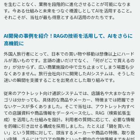
を生むことなく、業務を段階的に進化させることが可能になりま
す。今ある仕組みと未来をつなぐ橋渡しとしてAIを活用すること。
AI開発の事例を紹介！RAGの技術を活用して、AIをさらに
高機能に
外国人旅行者にとって、日本での買い物や移動は想像以上にハード
ルが高いものです。言語の違いだけでなく、「何がどこで買えるの
か」が分からず、広い商業施設の中で立ち止まってしまう場面も少
なくありません。旅行会社向けに開発したAIシステムは、そうした
迷いの瞬間を支援することを出発点とした取り組みです。

従来のアウトレット向け通訳システムでは、店舗名や大まかなカテ
ゴリは分かっても、具体的な商品やメーカー、特徴までは把握でき
ないケースが多くありました。そこで当社は、アウトレット内すべ
ての店舗資料や商品情報をデータベース化し、RAG（検索拡張生
成）を活用した仕組みを設計。利用者の質問に応じて、必要な情報
を的確に引き出せる構成を採用しました。たとえば「鍋を買いた
い」という質問に対して、該当するメーカーや商品の特徴、取り扱
い店舗、さらにはフロアや階数といった館内の立地情報までをAIが