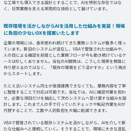
な工場でも導入できる設計とすることで、AIを特別な存在ではな
既存環境を活かしながらAIを活用した仕組みを実装！現場
に負担の少ないDXを提案いたします
企業の現場には、長年使われ続けてきた業務システムが数多く残っ
ています。新旧のシステムが混在し、VBAで管理された仕組みや、
人の目による確認を前提とした業務フローが今も動き続けているケ
ースは珍しくありません。当社のAI開発は、こうした現実を無理に
作り替えるのではなく、「既存の環境をどう活かすか」という視点
からスタートします。

たとえ古いシステム同士が直接連携できなくても、業務内容を丁寧
に整理することで対応は可能です。当社では、AIに確認作業を担わ
せ、必要な項目だけを抽出して次のシステムへ受け渡す仕組みを設
計します。これまで人の手で行っていたチェックや転記作業をAIが
代替することで、工数や人的負担を大幅に削減できます。

VBAで管理されている既存システムを活かしながら、AIを介して新
たな仕組みへと接続していく。そうすることで、現場に大きな混乱