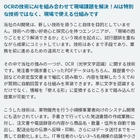
OCRの技術にAIを組み合わせて現場課題を解決！AIは特別
な技術ではなく、現場で使える仕組みです
当社のAI開発は、新しい技術を扱うこと自体を目的としていませ
ん。技術への強い好奇心と探究心を持つエンジニアが、「現場の困
りごとをどう解消できるか」という視点を起点に、試行錯誤を重ね
ながら成果にコミットしています。技術はあくまで手段であり、業
務を前に進めるための道具だと考えています。

その中で当社の強みの一つが、OCR（光学文字認識）に関する技術
です。発注書や請求書といったPDFデータはもちろん、履歴書や小
説などの非定型文書まで幅広く読み取り、内容を理解したうえでAI
が質問に自動回答する仕組みを実装できます。単に文字を認識する
だけでなく、情報を「使える形」に変換するところまで踏み込んだ
提案が可能です。

こうした技術は、果物販売を行う小規模事業者向けのシステム開発
にも活かされています。手書きで行っていた発送書類の作成業務に
対し、注文書や電話録音の内容から商品名・数量・住所を自動で抽
出し、配送会社の伝票へ反映・印刷、さらにはデータ送付までを一
貫して自動化しました。IT専任者のいない3〜5名規模の店舗や小さ