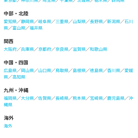
東京都
／
神奈川県
／
埼玉県
／
千葉県
／
茨城県
／
栃木県
／
群馬県
中部・北陸
愛知県
／
静岡県
／
岐阜県
／
三重県
／
山梨県
／
長野県
／
新潟県
／
石川
県
／
富山県
／
福井県
関西
大阪府
／
兵庫県
／
京都府
／
奈良県
／
滋賀県
／
和歌山県
中国・四国
広島県
／
岡山県
／
山口県
／
鳥取県
／
島根県
／
徳島県
／
香川県
／
愛媛
県
／
高知県
九州・沖縄
福岡県
／
大分県
／
佐賀県
／
長崎県
／
熊本県
／
宮崎県
／
鹿児島県
／
沖
縄県
海外
海外