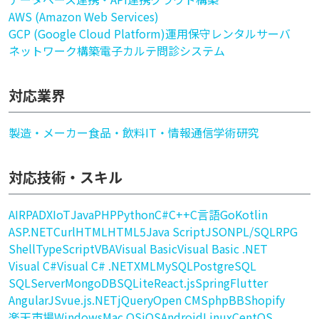
AWS (Amazon Web Services)
GCP (Google Cloud Platform)
運用保守
レンタルサーバ
ネットワーク構築
電子カルテ
問診システム
対応業界
製造・メーカー
食品・飲料
IT・情報通信
学術研究
対応技術・スキル
AI
RPA
DX
IoT
Java
PHP
Python
C#
C++
C言語
Go
Kotlin
ASP.NET
Curl
HTML
HTML5
Java Script
JSON
PL/SQL
RPG
Shell
TypeScript
VBA
Visual Basic
Visual Basic .NET
Visual C#
Visual C# .NET
XML
MySQL
PostgreSQL
SQLServer
MongoDB
SQLite
React.js
Spring
Flutter
AngularJS
vue.js
.NET
jQuery
Open CMS
phpBB
Shopify
楽天市場
Windows
Mac OS
iOS
Android
Linux
CentOS