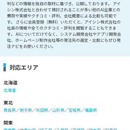
判などの情報を独自の取材に基づき、公開しております。 アイ
シン株式会社と合わせて検討されることが多い他のAI企業との
費用や実績やクチコミ・評判、会社概要による比較も可能で
す。 さらに会員登録（無料）いただくと、アイシン株式会社の
社員の情報や全てのクチコミ・評判を閲覧することもできま
す。 AIについてだけでなく、システム開発会社やアプリ開発会
社、ホームページ制作会社等の発注先の選定・比較にもぜひ発
注ナビをお使いください。
対応エリア
北海道
北海道
東北
青森県
／
岩手県
／
秋田県
／
山形県
／
宮城県
／
福島県
関東