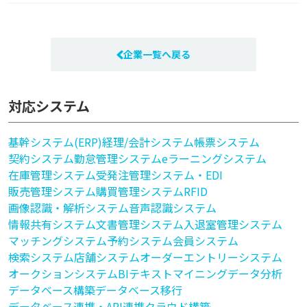
企業一覧へ戻る
対応システム
基幹システム(ERP)
経理/会計システム
帳票システム
契約システム
勤怠管理システム
eラーニングシステム
在庫管理システム
受発注管理システム・EDI
販売管理システム
購買管理システム
RFID
画像認識・解析システム
音声認識システム
情報共有システム
文書管理システム
入退室管理システム
マッチングシステム
予約システム
会員システム
検索システム
店舗システム
オーダーエントリーシステム
オークションシステム
BI
テキストマイニング
データ分析
データベース構築
データベース移行
データベース連携・API連携
クラウド構築