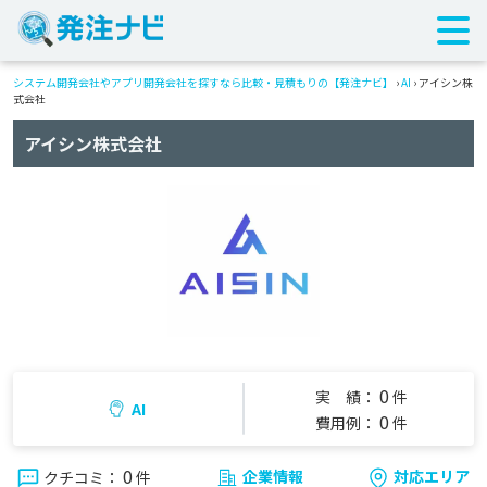
システム開発会社やアプリ開発会社を探すなら比較・見積もりの【発注ナビ】
›
AI
› アイシン株
式会社
アイシン株式会社
0
実 績：
件
AI
0
費用例：
件
0
企業情報
対応エリア
クチコミ：
件