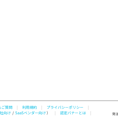
るご質問
|
利用規約
|
プライバシーポリシー
|
社向け
/
SaaSベンダー向け
）
|
認定バナーとは
|
発