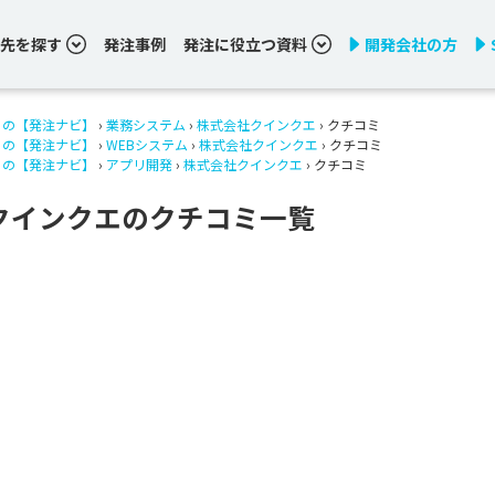
先を探す
発注事例
発注に役立つ資料
開発会社の方
りの【発注ナビ】
›
業務システム
›
株式会社クインクエ
› クチコミ
りの【発注ナビ】
›
WEBシステム
›
株式会社クインクエ
› クチコミ
りの【発注ナビ】
›
アプリ開発
›
株式会社クインクエ
› クチコミ
クインクエのクチコミ一覧