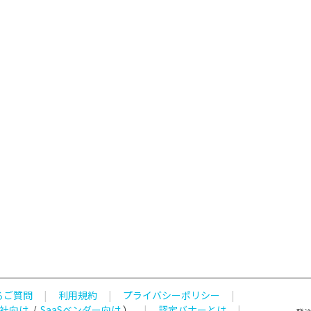
るご質問
|
利用規約
|
プライバシーポリシー
|
社向け
/
SaaSベンダー向け
）
|
認定バナーとは
|