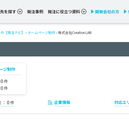
先を探す
発注事例
発注に役立つ資料
開発会社の方
りの【発注ナビ】
›
ホームページ制作
› 株式会社Creative.LAB
ージ制作
0
：
件
0
：
件
0
企業情報
対応エ
ミ：
件