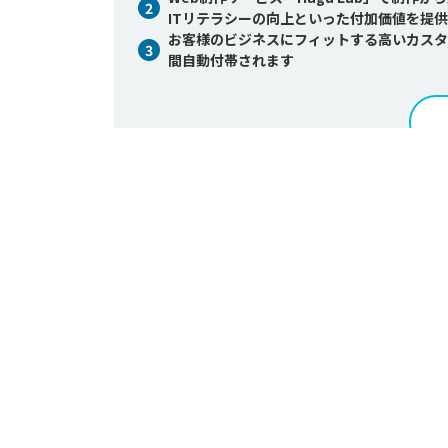
2
ITリテラシーの向上といった付加価値を提
お客様のビジネスにフィットする高いカスタマ
3
間自動付帯されます
ホー
発注ナビ担当者からの紹介
株式会社Creative.LABは、Web制作か
SEO対策やSNS活用、広告運用、動画プロモ
様な課題に応えられる体制を整えています。

同社が大切にしている考え方は、「Webサイト