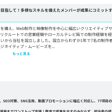
社を目指して！多様なスキルを備えたメンバーが成果にコミット
市に本社を構え、Web制作と映像制作を中心に幅広いクリエイティブ
社リクルートでの営業経験やローカルテレビ局での制作経験を経
いから当社を設立しました。設立からわずか1年で7名の制作
ネイティブ・ムービーズを...
もっと見る
SEO対策、SNS活用、動画プロモーションに幅広く対応し、77項目
作から運用までワンストップ支援！数字で成果を出すのみならず、担当者の成