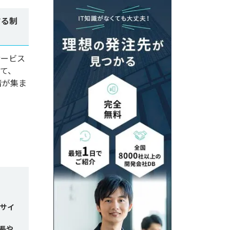
する制
サービス
て、
者が集ま
のサイ
長や