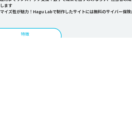
供します
イズ性が魅力！Hagu Labで制作したサイトには無料のサイバー保険
特徴
ムページ制作の企業をもっと見る
ら運用・改善のフェーズまで、経験豊富なディレクターが伴走する制作会社です
ーション、マーケティングといった幅広いサービスを組み合わせることで
は作って終わりではなく、作ってからいかに成長させるか」というもの。.
もっと見る