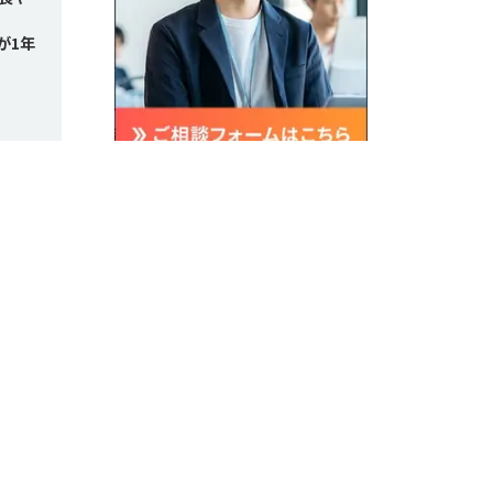
が1年
。
、多
..