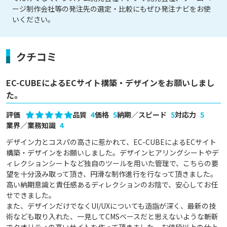
ージ制作会社等の発注先の選定・比較にもぜひ発注ナビをお使
いください。
クチコミ
EC-CUBEによるECサイト構築・デザインをお願いしまし
た。
評価
品質
4
価格
5
納期／スピード
5
対応力
5
業界／業務知識
4
デザイン力とコスパの高さに惹かれて、EC-CUBEによるECサイト
構築・デザインをお願いしました。デザインヒアリングシートやデ
ィレクションシートなど独自のツールを用いた管理で、こちらの要
望を十分汲み取って頂き、円滑な制作進行を行なって頂きました。
高い納期意識と責任感あるディレクションのお陰で、安心してお任
せできました。

また、デザインだけでなくUI/UXについても造詣が深く、最新の技
術なども取り入れた、一見してCMSベースだと思えないような斬新
でクオリティの高いサイトを作って頂きました。お値段以上の仕上