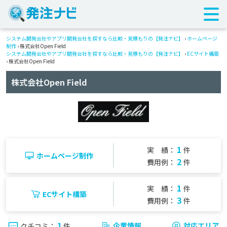
システム開発会社やアプリ開発会社を探すなら比較・見積もりの【発注ナビ】
›
ホームページ
制作
› 株式会社Open Field
システム開発会社やアプリ開発会社を探すなら比較・見積もりの【発注ナビ】
›
ECサイト構築
› 株式会社Open Field
株式会社Open Field
1
実 績：
件
ホームページ制作
2
費用例：
件
1
実 績：
件
ECサイト構築
3
費用例：
件
1
企業情報
対応エリア
クチコミ：
件