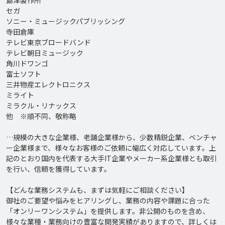
島津製作所

セガ

ソニー・ミュージックパブリッシング

寺田倉庫

テレビ東京ブロードバンド

テレビ朝日ミュージック

角川ドワンゴ

富士ソフト

三井物産エレクトロニクス

ミライト

ミラクル・リナックス

他　※順不同、敬称略

…規模の大きな企業様、老舗企業様から、少数精鋭企業、ベンチャ
ー企業様まで、様々なお客様のご依頼に幅広く対応しています。上
記のとおり国内を代表する大手IT企業やメーカー系企業様とも取引
を行い、信頼を獲得しています。

【どんな業務システムも、まずは気軽にご相談ください】

御社のご要望や悩みをヒアリングし、業務の内容や課題に合った
「オンリーワンシステム」を提供します。非公開のものを含め、
様々な業種・業務向けの豊富な開発実績がありますので、詳しくは