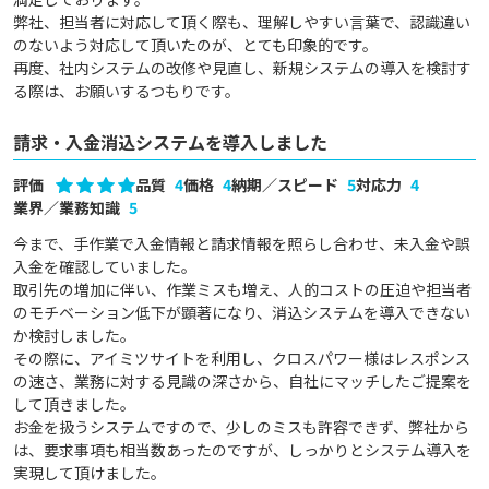
弊社、担当者に対応して頂く際も、理解しやすい言葉で、認識違い
のないよう対応して頂いたのが、とても印象的です。

再度、社内システムの改修や見直し、新規システムの導入を検討す
る際は、お願いするつもりです。
請求・入金消込システムを導入しました
評価
品質
4
価格
4
納期／スピード
5
対応力
4
業界／業務知識
5
今まで、手作業で入金情報と請求情報を照らし合わせ、未入金や誤
入金を確認していました。

取引先の増加に伴い、作業ミスも増え、人的コストの圧迫や担当者
のモチベーション低下が顕著になり、消込システムを導入できない
か検討しました。

その際に、アイミツサイトを利用し、クロスパワー様はレスポンス
の速さ、業務に対する見識の深さから、自社にマッチしたご提案を
して頂きました。

お金を扱うシステムですので、少しのミスも許容できず、弊社から
は、要求事項も相当数あったのですが、しっかりとシステム導入を
実現して頂けました。
