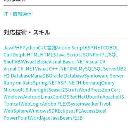
IT・情報通信
対応技術・スキル
Java
PHP
Python
C#
C言語
Action Script
ASP.NET
COBOL
Curl
Delphi
HTML
HTML5
Java Script
JSON
Perl
PL/SQL
Shell
VBA
Visual Basic
Visual Basic .NET
Visual C#
Visual C# .NET
Visual C++ .NET
XML
MySQL
SQLServer
DB2
H2 Database
MariaDB
Oracle Database
Symfoware Server
Ruby on Rails
Spring
.NET
ASP .NET
Hibernate
jQuery
Microsoft Silverlight
Seasar2
Struts
WordPress
Zen Cart
Windows
Android
Linux
CentOS
RedHat
Ubuntu
Apache
IIS
Tomcat
WebLogic
Adobe FLEX
Systemwalker
Tivoli
WebSphere
WindowsSDK
Eclipse
JP1
Access
Excel
PowerPoint
Word
Ajax
JavaBeans/EJB