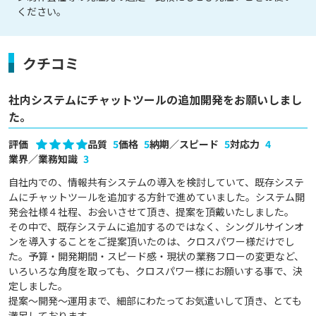
ください。
クチコミ
社内システムにチャットツールの追加開発をお願いしまし
た。
評価
品質
5
価格
5
納期／スピード
5
対応力
4
業界／業務知識
3
自社内での、情報共有システムの導入を検討していて、既存システ
ムにチャットツールを追加する方針で進めていました。システム開
発会社様４社程、お会いさせて頂き、提案を頂戴いたしました。

その中で、既存システムに追加するのではなく、シングルサインオ
ンを導入することをご提案頂いたのは、クロスパワー様だけでし
た。予算・開発期間・スピード感・現状の業務フローの変更など、
いろいろな角度を取っても、クロスパワー様にお願いする事で、決
定しました。

提案～開発～運用まで、細部にわたってお気遣いして頂き、とても
満足しております。
