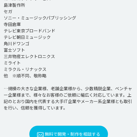
島津製作所

セガ

ソニー・ミュージックパブリッシング

寺田倉庫

テレビ東京ブロードバンド

テレビ朝日ミュージック

角川ドワンゴ

富士ソフト

三井物産エレクトロニクス

ミライト

ミラクル・リナックス

他　※順不同、敬称略

…規模の大きな企業様、老舗企業様から、少数精鋭企業、ベンチャ
ー企業様まで、様々なお客様のご依頼に幅広く対応しています。上
記のとおり国内を代表する大手IT企業やメーカー系企業様とも取引
を行い、信頼を獲得しています。
無料で開発・制作を相談する