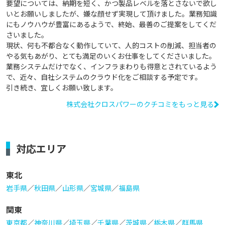
要望については、納期を短く、かつ製品レベルを落とさないで欲し
いとお願いしましたが、嫌な顔せず実現して頂けました。業務知識
にもノウハウが豊富にあるようで、終始、最善のご提案をしてくだ
さいました。

現状、何も不都合なく動作していて、人的コストの削減、担当者の
やる気もあがり、とても満足のいくお仕事をしてくださいました。

業務システムだけでなく、インフラまわりも得意とされているよう
で、近々、自社システムのクラウド化をご相談する予定です。

引き続き、宜しくお願い致します。
株式会社クロスパワーのクチコミをもっと見る
対応エリア
東北
岩手県
／
秋田県
／
山形県
／
宮城県
／
福島県
関東
東京都
／
神奈川県
／
埼玉県
／
千葉県
／
茨城県
／
栃木県
／
群馬県