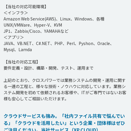
【当社の対応可能環境】

＜インフラ＞

Amazon Web Service(AWS)、Linux、Windows、各種
UNIX/VMWare、Hyper-V、KVM

JP1、Zabbix/Cisco、YAMAHAなど

＜アプリ＞

JAVA、VB.NET、C#.NET、PHP、Perl、Pyshon、Oracle、

Mysql、Lamda

【当社の対応工程】

要件定義・設計、構築・開発、テスト、運用まで

上記のとおり、クロスパワーでは業務システムの開発・運用に関す
る一連の工程と、様々な技術・ノウハウに対応しています。業務シ
ステム開発を初めて依頼されるお客様や、ITがご専門ではないお客
様も安心してご相談いただけます。
クラウドサービスも強み。「社内ファイル共有で悩んでい
る」「クラウドを活用したい」という企業・団体様はぜひ
ご注目ください。当社サービス（XP.CLOUD）