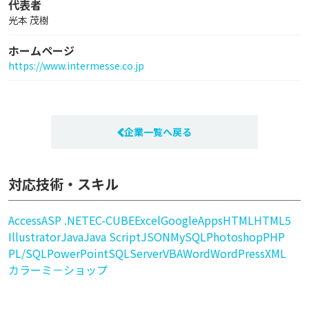
代表者
光本 茂樹
ホームページ
https://www.intermesse.co.jp
企業一覧へ戻る
対応技術・スキル
Access
ASP .NET
EC-CUBE
Excel
GoogleApps
HTML
HTML5
Illustrator
Java
Java Script
JSON
MySQL
Photoshop
PHP
PL/SQL
PowerPoint
SQLServer
VBA
Word
WordPress
XML
カラーミ－ショップ