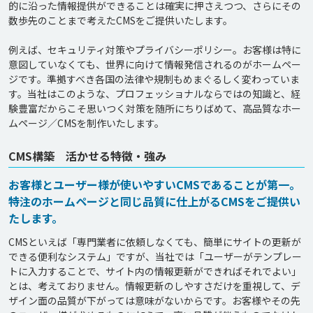
的に沿った情報提供ができることは確実に押さえつつ、さらにその
数歩先のことまで考えたCMSをご提供いたします。

例えば、セキュリティ対策やプライバシーポリシー。お客様は特に
意図していなくても、世界に向けて情報発信されるのがホームペー
ジです。準拠すべき各国の法律や規制もめまぐるしく変わっていま
す。当社はこのような、プロフェッショナルならではの知識と、経
験豊富だからこそ思いつく対策を随所にちりばめて、高品質なホー
ムページ／CMSを制作いたします。
CMS構築 活かせる特徴・強み
お客様とユーザー様が使いやすいCMSであることが第一。
特注のホームページと同じ品質に仕上がるCMSをご提供い
たします。
CMSといえば「専門業者に依頼しなくても、簡単にサイトの更新が
できる便利なシステム」ですが、当社では「ユーザーがテンプレー
トに入力することで、サイト内の情報更新ができればそれでよい」
とは、考えておりません。情報更新のしやすさだけを重視して、デ
ザイン面の品質が下がっては意味がないからです。お客様やその先