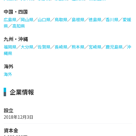
中国・四国
広島県
／
岡山県
／
山口県
／
鳥取県
／
島根県
／
徳島県
／
香川県
／
愛媛
県
／
高知県
九州・沖縄
福岡県
／
大分県
／
佐賀県
／
長崎県
／
熊本県
／
宮崎県
／
鹿児島県
／
沖
縄県
海外
海外
企業情報
設立
2018年12月3日
資本金