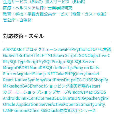
生活サービス（BtoC）
法人サービス（BtoB）
医療・ヘルスケア
法律・士業
学術研究
教育・学校・学習支援
公共サービス（電気・ガス・水道）
官公庁・自治体
対応技術・スキル
AI
RPA
DX
IoT
ブロックチェーン
Java
PHP
Python
C#
C++
C言語
Go
Swift
Kotlin
HTML
HTML5
Java Script
JSON
Objective-C
PL/SQL
TypeScript
MySQL
PostgreSQL
SQLServer
MongoDB
DB2
MariaDB
SQLite
React.js
Ruby on Rails
Flutter
AngularJS
vue.js
.NET
CakePHP
jQuery
Laravel
React Native
Symfony
WordPress
Drupal
EC-CUBE
Shopify
Makeshop
BASE
Yahoo!ショッピング
楽天市場
Welcart
カラーミ－ショップ
ショップサーブ
Windows
Mac OS
iOS
Android
Linux
CentOS
FreeBSD
Ubuntu
UNIX
Apache
Nginx
Oracle Application Server
ActiveX
OpenGL
Smarty
Unity
LAMP
kintone
Office 365
Oracle
勤次郎
大臣シリーズ