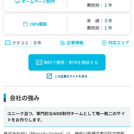
ホームページ制作
1
費用例：
件
3
実 績：
件
CMS構築
1
費用例：
件
0
企業情報
対応エリア
クチコミ：
件
無料で開発・制作を
相談する
この企業のサイトを見る
会社の強み
ユニーク且つ、専門的なWEB制作チームとして唯一無二のサイ
トをお作りします。
株式会社MU（Minority United）は、神奈川県横浜市中区花咲町