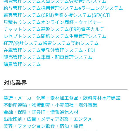
勤怠管理システム
人事システム
労務管理システム
給与管理システム
採用管理システム
eラーニングシステム
顧客管理システム(CRM)
営業支援システム(SFA)
CTI
見積もりシステム
オンライン商談・ウェビナー
チャットシステム
基幹システム(ERP)
電子カルテ
レセプトシステム
問診システム
生産管理システム
経理/会計システム
帳票システム
契約システム
在庫管理システム
受発注管理システム・EDI
販売管理システム
車両・配車管理システム
購買管理システム
対応業界
製造・メーカー
化学・素材加工
食品・飲料
農林水産
建設
不動産
運輸・物流
卸売・小売
商社・海外事業
金融・保険・証券
IT・情報通信
人材
出版印刷・広告・メディア
娯楽・エンタメ
美容・ファッション
飲食・宿泊・旅行