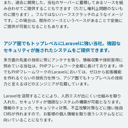
また、過去に開発した、当社のサーバーに蓄積してあるソースを組
み合わせてご提供することもできます（ただし権利上問題のないも
のに限ります）。フルではないハーフスクラッチのようなイメージ
です。この場合は、既存のソースというベースがあることで安価に
ご提供が可能となることもあります。
アジア圏でもトップレベルにLaravelに強い当社。強固な
セキュリティが施されたシステムをご提供できます。
多方面の先進の技術に常にアンテナを張り、情報収集や技術習得に
努めている当社は、PHPフレームワーク全般に長けております。中
でもPHPフレームワークのLaravelにおいては、ゼロから拡張機能
を作れるぐらいの技術力を持つ、アジア圏でもトップレベルの技術
力と言えるほどのエンジニアが在籍しています。

Laravelを活用することにより、人的ミスが出にくい仕組みを取り
入れた、セキュリティが強固なシステムの構築が可能となります。
情報のチェック、セキュリティ対策、不正攻撃対策などに強い独自
CMSが作れますので、お客様の個人情報を取り扱うシステムなどに
向いていることになります。
