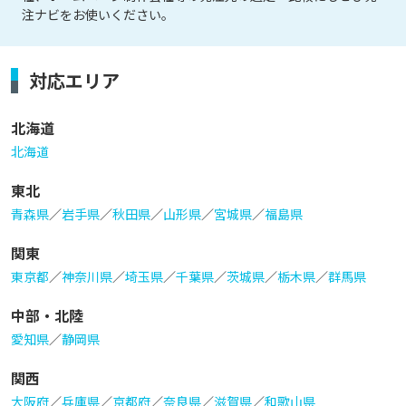
注ナビをお使いください。
対応エリア
北海道
北海道
東北
青森県
／
岩手県
／
秋田県
／
山形県
／
宮城県
／
福島県
関東
東京都
／
神奈川県
／
埼玉県
／
千葉県
／
茨城県
／
栃木県
／
群馬県
中部・北陸
愛知県
／
静岡県
関西
大阪府
／
兵庫県
／
京都府
／
奈良県
／
滋賀県
／
和歌山県