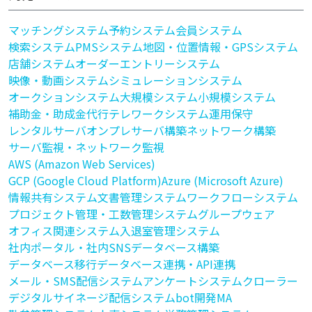
マッチングシステム
予約システム
会員システム
検索システム
PMSシステム
地図・位置情報・GPSシステム
店舗システム
オーダーエントリーシステム
映像・動画システム
シミュレーションシステム
オークションシステム
大規模システム
小規模システム
補助金・助成金代行
テレワークシステム
運用保守
レンタルサーバ
オンプレサーバ構築
ネットワーク構築
サーバ監視・ネットワーク監視
AWS (Amazon Web Services)
GCP (Google Cloud Platform)
Azure (Microsoft Azure)
情報共有システム
文書管理システム
ワークフローシステム
プロジェクト管理・工数管理システム
グループウェア
オフィス関連システム
入退室管理システム
社内ポータル・社内SNS
データベース構築
データベース移行
データベース連携・API連携
メール・SMS配信システム
アンケートシステム
クローラー
デジタルサイネージ配信システム
bot開発
MA