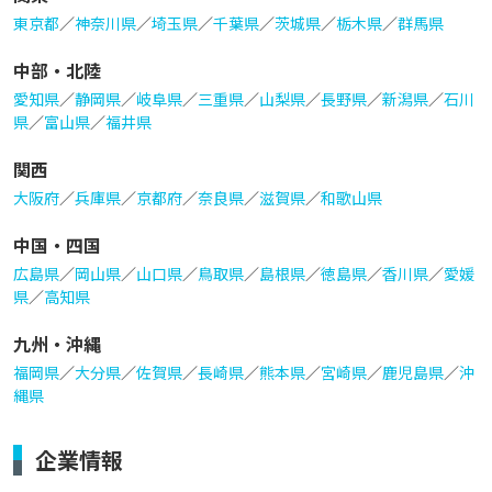
東京都
／
神奈川県
／
埼玉県
／
千葉県
／
茨城県
／
栃木県
／
群馬県
中部・北陸
愛知県
／
静岡県
／
岐阜県
／
三重県
／
山梨県
／
長野県
／
新潟県
／
石川
県
／
富山県
／
福井県
関西
大阪府
／
兵庫県
／
京都府
／
奈良県
／
滋賀県
／
和歌山県
中国・四国
広島県
／
岡山県
／
山口県
／
鳥取県
／
島根県
／
徳島県
／
香川県
／
愛媛
県
／
高知県
九州・沖縄
福岡県
／
大分県
／
佐賀県
／
長崎県
／
熊本県
／
宮崎県
／
鹿児島県
／
沖
縄県
企業情報