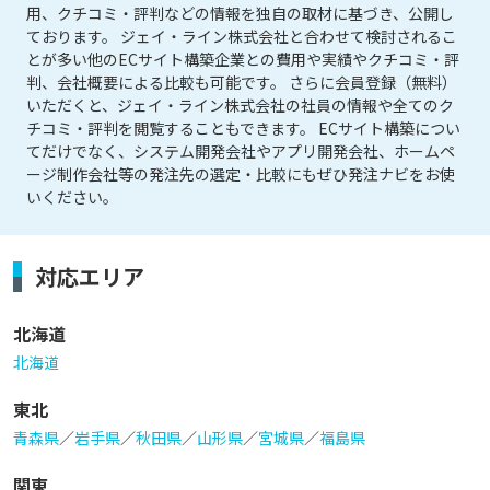
用、クチコミ・評判などの情報を独自の取材に基づき、公開し
ております。 ジェイ・ライン株式会社と合わせて検討されるこ
とが多い他のECサイト構築企業との費用や実績やクチコミ・評
判、会社概要による比較も可能です。 さらに会員登録（無料）
いただくと、ジェイ・ライン株式会社の社員の情報や全てのク
チコミ・評判を閲覧することもできます。 ECサイト構築につい
てだけでなく、システム開発会社やアプリ開発会社、ホームペ
ージ制作会社等の発注先の選定・比較にもぜひ発注ナビをお使
いください。
対応エリア
北海道
北海道
東北
青森県
／
岩手県
／
秋田県
／
山形県
／
宮城県
／
福島県
関東