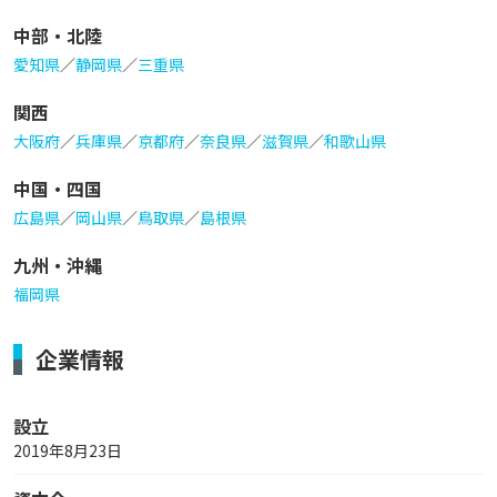
中部・北陸
愛知県
／
静岡県
／
三重県
関西
大阪府
／
兵庫県
／
京都府
／
奈良県
／
滋賀県
／
和歌山県
中国・四国
広島県
／
岡山県
／
鳥取県
／
島根県
九州・沖縄
福岡県
企業情報
設立
2019年8月23日