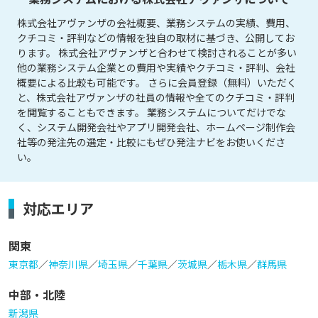
株式会社アヴァンザの会社概要、業務システムの実績、費用、
クチコミ・評判などの情報を独自の取材に基づき、公開してお
ります。 株式会社アヴァンザと合わせて検討されることが多い
他の業務システム企業との費用や実績やクチコミ・評判、会社
概要による比較も可能です。 さらに会員登録（無料）いただく
と、株式会社アヴァンザの社員の情報や全てのクチコミ・評判
を閲覧することもできます。 業務システムについてだけでな
く、システム開発会社やアプリ開発会社、ホームページ制作会
社等の発注先の選定・比較にもぜひ発注ナビをお使いくださ
い。
対応エリア
関東
東京都
／
神奈川県
／
埼玉県
／
千葉県
／
茨城県
／
栃木県
／
群馬県
中部・北陸
新潟県