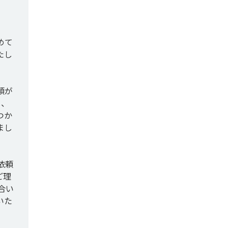
めて
たし
頼が
し、
つか
まし
依頼
ご理
合い
いた