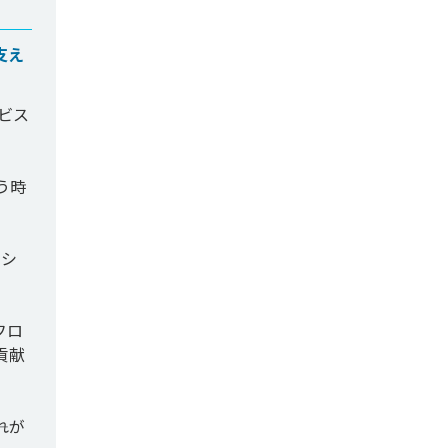
支え
ビス
う時
ナシ
フロ
貢献
れが