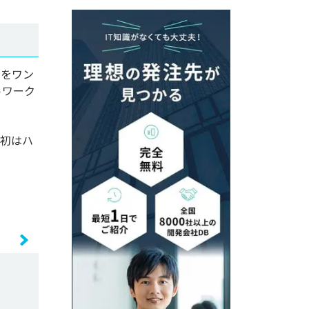
用をワン
トワーク
当初はハ