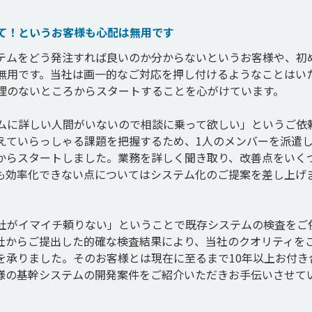
て！というお客様も心配は無用です
テムをどう発注すれば良いのか分からないというお客様や、初
無用です。当社は画一的なご対応を押し付けるようなことはい
理のないところからスタートすることを心がけています。

ムに詳しい人間がいないので相談に乗って欲しい」というご依
えていらっしゃる課題を把握するため、1人のメンバーを派遣
からスタートしました。業務を詳しく聞き取り、改善点をいく
も効率化できない点についてはシステム化のご提案を差し上げ
社がイマイチ頼りない」ということで既存システムの検査をご
社からご提出した的確な検査結果により、当社のクオリティを
を承りました。そのお客様とは現在に至るまで10年以上お付き
様の基幹システムの開発案件をご紹介いただきお手伝いさせて