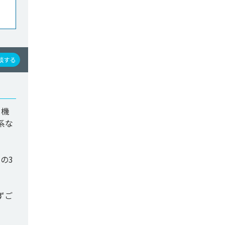
談する
を機
系な
の3
ずご