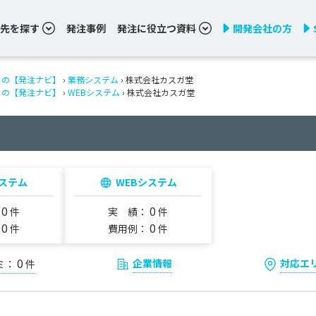
先を探す
発注事例
発注に役立つ資料
開発会社の方
りの【発注ナビ】
›
業務システム
› 株式会社カスガ堂
りの【発注ナビ】
›
WEBシステム
› 株式会社カスガ堂
ステム
WEBシステム
0
0
：
件
実 績：
件
0
0
：
件
費用例：
件
0
企業情報
対応エ
ミ：
件