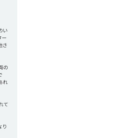
のい
ター
他さ
両の
で
あれ
れて
なり