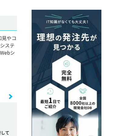
す
知見やコ
幹システ
Webシ
討して