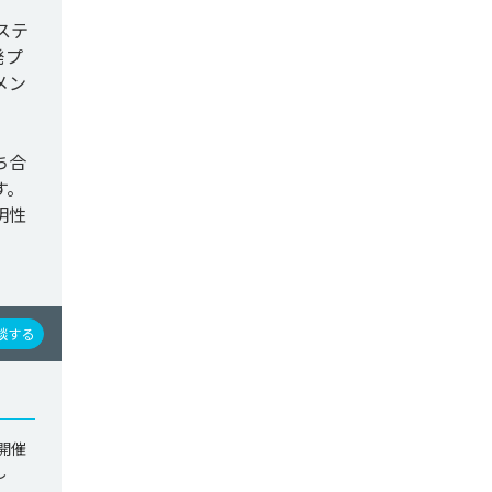
ステ
発プ
メン
ち合
す。
明性
談する
開催
し