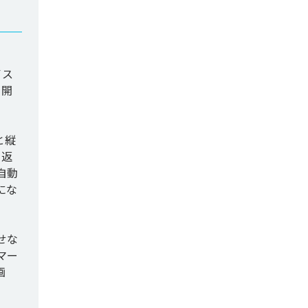
イス
を開
と縦
り返
自動
にな
せな
マー
画