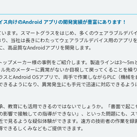
ス向けのAndroid アプリの開発実績が豊富にあります！
としています。スマートグラスをはじめ、多くのウェアラブルデバ
れており、当社は長きにわたってウェアラブルデバイス用のアプリ
高品質なAndroidアプリを開発します。

トップメーカー様の事例をご紹介します。製造ラインは3～5m
トル先のメーターに異常がないか目視して戻ってくることを繰
とAndroid OSアプリで、両手で作業しながらPLC（機械を
できるようになり、異常発生にも手元で迅速に対応できるよう
承、教育にも活用できるのではないでしょうか。「書面で起こ
の影響で接触しての指導ができない」、といった問題にも、ス
近で見るような疑似体験ができます。遠方の技術者の作業を録
得できるしくみなどもご提供できます。
