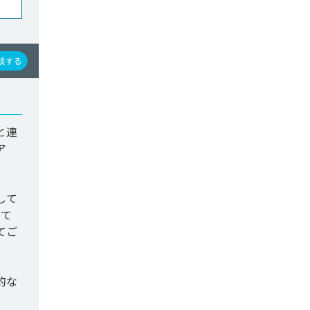
談する
と連
ア
して
して
てご
的な