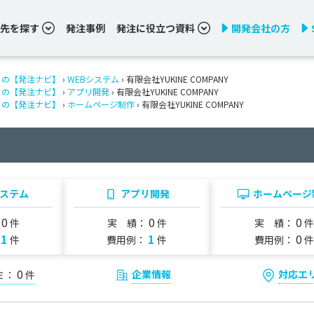
先を探す
発注事例
発注に役立つ資料
開発会社の方
りの【発注ナビ】
›
WEBシステム
› 有限会社YUKINE COMPANY
りの【発注ナビ】
›
アプリ開発
› 有限会社YUKINE COMPANY
りの【発注ナビ】
›
ホームページ制作
› 有限会社YUKINE COMPANY
システム
アプリ開発
ホームページ
0
0
0
：
件
実 績：
件
実 績：
件
1
1
0
：
件
費用例：
件
費用例：
件
0
企業情報
対応エ
ミ：
件