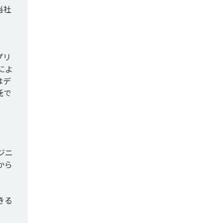
当社


プリ
によ
はデ
託で
ジニ
から
きる