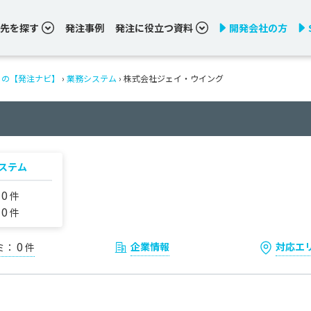
先を探す
発注事例
発注に役立つ資料
開発会社の方
りの【発注ナビ】
›
業務システム
› 株式会社ジェイ・ウイング
ステム
0
：
件
0
：
件
0
企業情報
対応エ
ミ：
件