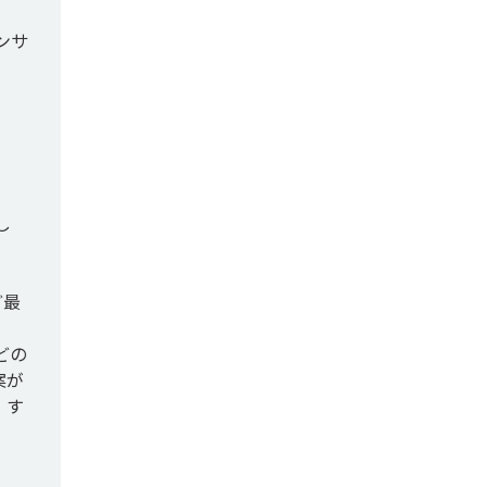
ンサ
し
ど最
どの
案が
、す