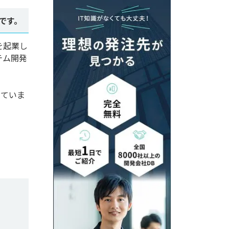
です。
を起業し
テム開発
していま