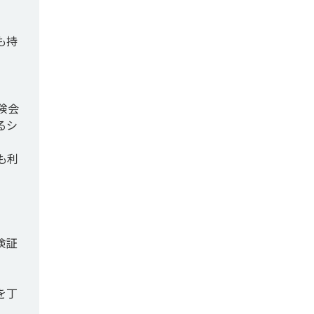


も持
険会
るシ
も利
検証
を丁

