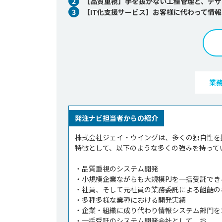
2
【品質重視】手を抜かない工程管理と、デザ
3
【IT化支援サービス】お客様に代わって情
業
発注ナビ担当者からの紹介
株式会社ジェイ・ウイングは、多くの独自性を
特徴として、以下のような多くの強みを持ってい
・品質重視のシステム開発

・小規模企業ながらも大規模PJを一括受託でき
・社員、そして元社員の業務委託による齟齬のな
・多種多様な業種における開発実績

・企業・組織に成り代わり情報システム部門を立
・一括受託のシステム開発会社として、お...