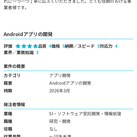
れに一つ一つ丁寧に応えていただきました。とても信頼のおける事
業者様です。
Androidアプリの開発
評価
品質
4
価格
5
納期／スピード
5
対応力
4
業界／業務知識
3
案件の概要
カテゴリ
アプリ開発
概要
Androidアプリの開発
時期
2026年3月
発注者情報
業種
SI・ソフトウェア受託開発・情報処理
職種
研究・開発
役職
なし
従業員数
～10名未満