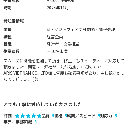
予算規模
～100万円未満
時期
2024年11月
発注者情報
業種
SI・ソフトウェア受託開発・情報処理
職種
経営企画
役職
経営者・役員相当
従業員数
～10名未満
スムーズに機能を追加して頂き、修正にもスピーディーに対応して
頂きました！問題は、弊社が「海外送金」が初めてで、

ARIS VIETNAM CO., LTD様に何度も確認事項があり、申し訳なかっ
たです(´；ω；`)ｳｯ…
とても丁寧に対応していただきました
評価
品質
5
価格
5
納期／スピード
5
対応力
5
業界／業務知識
5