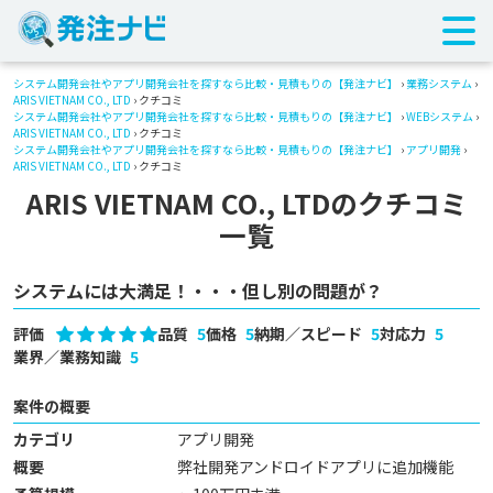
システム開発会社やアプリ開発会社を探すなら比較・見積もりの【発注ナビ】
›
業務システム
›
ARIS VIETNAM CO., LTD
› クチコミ
システム開発会社やアプリ開発会社を探すなら比較・見積もりの【発注ナビ】
›
WEBシステム
›
ARIS VIETNAM CO., LTD
› クチコミ
システム開発会社やアプリ開発会社を探すなら比較・見積もりの【発注ナビ】
›
アプリ開発
›
ARIS VIETNAM CO., LTD
› クチコミ
ARIS VIETNAM CO., LTDのクチコミ
一覧
システムには大満足！・・・但し別の問題が？
評価
品質
5
価格
5
納期／スピード
5
対応力
5
業界／業務知識
5
案件の概要
カテゴリ
アプリ開発
概要
弊社開発アンドロイドアプリに追加機能