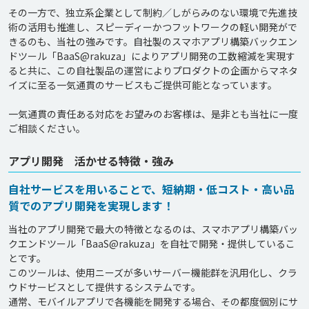
その一方で、独立系企業として制約／しがらみのない環境で先進技
術の活用も推進し、スピーディーかつフットワークの軽い開発がで
きるのも、当社の強みです。自社製のスマホアプリ構築バックエン
ドツール「BaaS@rakuza」によりアプリ開発の工数縮減を実現す
ると共に、この自社製品の運営によりプロダクトの企画からマネタ
イズに至る一気通貫のサービスもご提供可能となっています。

一気通貫の責任ある対応をお望みのお客様は、是非とも当社に一度
アプリ開発 活かせる特徴・強み
自社サービスを用いることで、短納期・低コスト・高い品
質でのアプリ開発を実現します！
当社のアプリ開発で最大の特徴となるのは、スマホアプリ構築バッ
クエンドツール「BaaS@rakuza」を自社で開発・提供しているこ
とです。

このツールは、使用ニーズが多いサーバー機能群を汎用化し、クラ
ウドサービスとして提供するシステムです。

通常、モバイルアプリで各機能を開発する場合、その都度個別にサ