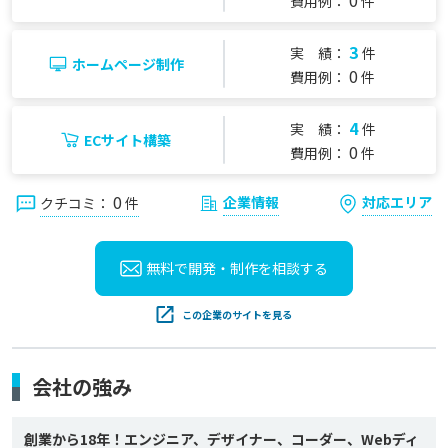
0
費用例：
件
3
実 績：
件
ホームページ制作
0
費用例：
件
4
実 績：
件
ECサイト構築
0
費用例：
件
0
企業情報
対応エリア
クチコミ：
件
無料で開発・制作を
相談する
この企業のサイトを見る
会社の強み
創業から18年！エンジニア、デザイナー、コーダー、Webディ