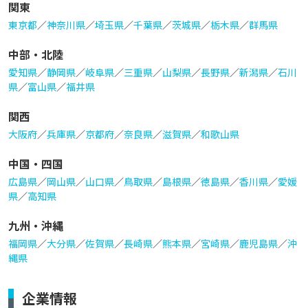
関東
東京都
／
神奈川県
／
埼玉県
／
千葉県
／
茨城県
／
栃木県
／
群馬県
中部・北陸
愛知県
／
静岡県
／
岐阜県
／
三重県
／
山梨県
／
長野県
／
新潟県
／
石川
県
／
富山県
／
福井県
関西
大阪府
／
兵庫県
／
京都府
／
奈良県
／
滋賀県
／
和歌山県
中国・四国
広島県
／
岡山県
／
山口県
／
鳥取県
／
島根県
／
徳島県
／
香川県
／
愛媛
県
／
高知県
九州・沖縄
福岡県
／
大分県
／
佐賀県
／
長崎県
／
熊本県
／
宮崎県
／
鹿児島県
／
沖
縄県
企業情報