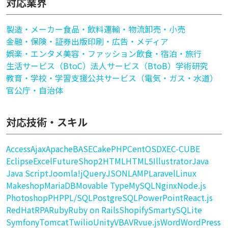
対応業界
製造・メーカー
食品・飲料
運輸・物流
卸売・小売
金融・保険・証券
出版印刷・広告・メディア
娯楽・エンタメ
美容・ファッション
飲食・宿泊・旅行
生活サービス（BtoC）
法人サービス（BtoB）
学術研究
教育・学校・学習支援
公共サービス（電気・ガス・水道）
官公庁・自治体
対応技術・スキル
Access
Ajax
Apache
BASE
CakePHP
CentOS
DX
EC-CUBE
Eclipse
Excel
FutureShop2
HTML
HTML5
Illustrator
Java
Java Script
Joomla!
jQuery
JSON
LAMP
Laravel
Linux
Makeshop
MariaDB
Movable Type
MySQL
Nginx
Node.js
Photoshop
PHP
PL/SQL
PostgreSQL
PowerPoint
React.js
RedHat
RPA
Ruby
Ruby on Rails
Shopify
Smarty
SQLite
Symfony
Tomcat
Twilio
Unity
VBA
VR
vue.js
Word
WordPress