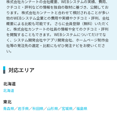
株式会社カンナートの会社概要、WEBシステムの実績、費用、
クチコミ・評判などの情報を独自の取材に基づき、公開してお
ります。 株式会社カンナートと合わせて検討されることが多い
他のWEBシステム企業との費用や実績やクチコミ・評判、会社
概要による比較も可能です。 さらに会員登録（無料）いただく
と、株式会社カンナートの社員の情報や全てのクチコミ・評判
を閲覧することもできます。 WEBシステムについてだけでな
く、システム開発会社やアプリ開発会社、ホームページ制作会
社等の発注先の選定・比較にもぜひ発注ナビをお使いくださ
い。
対応エリア
北海道
北海道
東北
青森県
／
岩手県
／
秋田県
／
山形県
／
宮城県
／
福島県