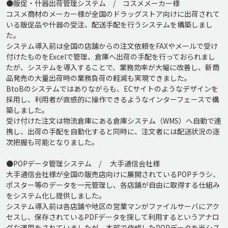
●販促・什器出荷管理システム　/　コスメメーカー様

コスメ商材のメーカー様が全国のドラッグストア向けに出荷されて
いる販促品や什器の受注、配送手配を行うシステムを構築しまし
た。

システム導入前は全国の店舗からの注文依頼をFAXやメールで受け
付けたものをExcelで管理、倉庫へ出荷の手配を行っておられまし
たが、システムを導入することで、業務効率が大幅に改善し、新商
品発売の大量出荷時の業務負荷の軽減も実現できました。

BtoBのシステムではありながらも、ECサイトのようなデザインを
採用し、利用者が直感的に操作できるようなインターフェースで構
築しました。

受け付けた注文は物流倉庫にある倉庫システム（WMS）へ自動で連
携し、出荷の手配を自動化すると同時に、注文者には配送状況の逐
次把握も可能となりました。

●POPデータ管理システム　/　 大手通信会社様

大手通信会社様が全国の販売店向けに展開されているPOPチラシ、
ポスター等のデータを一元管理し、各店舗が自由に取得する仕組み
をシステム化し提供しました。

システム導入前は各店舗や地区の営業マンがファイルサーバにアク
セスし、保存されているPDFデータを探して利用するというアナロ
グな運用をされていましたが、本部で作成したPOPデータを当シス