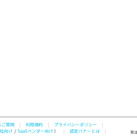
るご質問
|
利用規約
|
プライバシーポリシー
|
社向け
/
SaaSベンダー向け
）
|
認定バナーとは
|
発