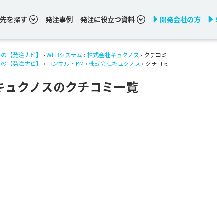
先を探す
発注事例
発注に役立つ資料
開発会社の方
りの【発注ナビ】
›
WEBシステム
›
株式会社キュクノス
› クチコミ
りの【発注ナビ】
›
コンサル・PM
›
株式会社キュクノス
› クチコミ
キュクノスのクチコミ一覧