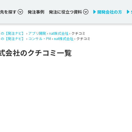
先を探す
発注事例
発注に役立つ資料
開発会社の方
りの【発注ナビ】
›
アプリ開発
›
nat株式会社
› クチコミ
りの【発注ナビ】
›
コンサル・PM
›
nat株式会社
› クチコミ
株式会社のクチコミ一覧