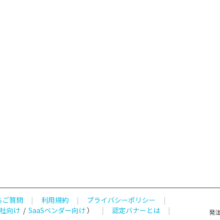
るご質問
|
利用規約
|
プライバシーポリシー
|
社向け
/
SaaSベンダー向け
）
|
認定バナーとは
|
発