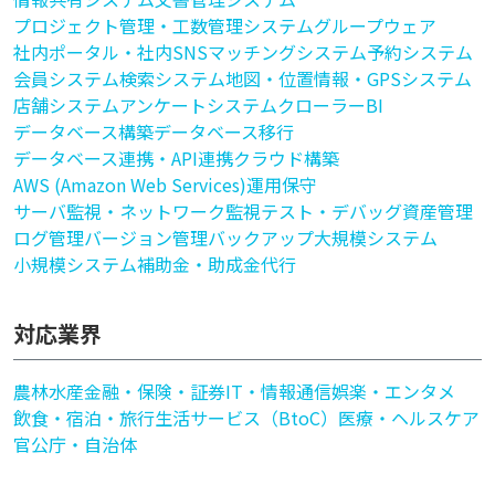
プロジェクト管理・工数管理システム
グループウェア
社内ポータル・社内SNS
マッチングシステム
予約システム
会員システム
検索システム
地図・位置情報・GPSシステム
店舗システム
アンケートシステム
クローラー
BI
データベース構築
データベース移行
データベース連携・API連携
クラウド構築
AWS (Amazon Web Services)
運用保守
サーバ監視・ネットワーク監視
テスト・デバッグ
資産管理
ログ管理
バージョン管理
バックアップ
大規模システム
小規模システム
補助金・助成金代行
対応業界
農林水産
金融・保険・証券
IT・情報通信
娯楽・エンタメ
飲食・宿泊・旅行
生活サービス（BtoC）
医療・ヘルスケア
官公庁・自治体