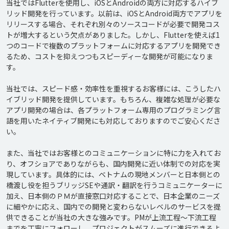
当社ではFlutterを使用し、iOSとAndroidの両方に対応するハイブ
リッド開発を行っています。以前は、iOSとAndroid両方でアプリを
リリースする場合、それぞれ別々のソースコードが必要で開発コス
トが増大するという欠点がありました。しかし、Flutterを使えば1
つのコードで複数のプラットフォームに対応するアプリを開発でき
るため、コストを抑えつつもスピーディーな開発が可能になりま
す。

当社では、スピード感・効率性を重視するお客様には、こうしたハ
イブリッド開発を提供しています。もちろん、複雑な処理が必要な
アプリ開発の場合は、各プラットフォーム専用のプログラミング言
語を用いたネイティブ開発にも対応しておりますのでご安心くださ
い。

また、当社ではお客様とのコミュニケーションに特に力を入れてお
り、オフショアでありながらも、国内開発に近い体制での対応を実
現しています。具体的には、ベトナムの現地メンバーと日本側との
橋渡し役を担うブリッジSEや通訳・翻訳を行うコミュニケーターに
加え、日本側のＰＭが直接窓口対応することで、日本企業のニーズ
に細やかに応え、国内での開発と変わらないレベルのサービスを提
供できることが当社の大きな強みです。PMが上流工程〜下流工程
までを丁寧にフォローし、プロジェクトがスムーズに進行できるよ