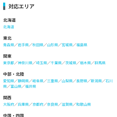
対応エリア
北海道
北海道
東北
青森県
／
岩手県
／
秋田県
／
山形県
／
宮城県
／
福島県
関東
東京都
／
神奈川県
／
埼玉県
／
千葉県
／
茨城県
／
栃木県
／
群馬県
中部・北陸
愛知県
／
静岡県
／
岐阜県
／
三重県
／
山梨県
／
長野県
／
新潟県
／
石川
県
／
富山県
／
福井県
関西
大阪府
／
兵庫県
／
京都府
／
奈良県
／
滋賀県
／
和歌山県
中国・四国