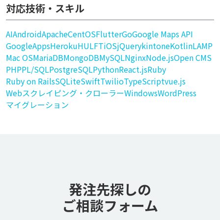
対応技術・スキル
AI
Android
Apache
CentOS
Flutter
Go
Google Maps API
GoogleApps
Heroku
HULFT
iOS
jQuery
kintone
Kotlin
LAMP
Mac OS
MariaDB
MongoDB
MySQL
Nginx
Node.js
Open CMS
PHP
PL/SQL
PostgreSQL
Python
React.js
Ruby
Ruby on Rails
SQLite
Swift
Twilio
TypeScript
vue.js
Webスクレイピング・クローラー
Windows
WordPress
マイグレーション
発注先探しの
ご相談フォーム