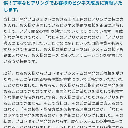
供！丁寧なヒアリングでお客様のビジネス成長に貢献いた
します。
当社は、開発プロジェクトにおける上流工程のヒアリングに特に力
を入れ、お客様が直面しているビジネス課題や現状を正確に理解し
た上で、アプリ開発の方針を決定していくようにしています。具体
的な要件だけでなく、「なぜそのアプリが必要なのか」「アプリの
導入によって実現したいことはなにか」といった目的や背景も深く
掘り下げて明確にし、お客様の業務フローや既存システムの状況も
踏まえながら、お客様のニーズに沿ったソリューションを提供して
いる点が特長です。

以前、あるお客様からプロトタイプシステムの開発のご依頼を受け
た際、そこに使われる技術や認証方式についてご指定をいただいた
ことがありました。もちろん、お客様からのご指定通りに開発を進
めることはできたのですが、表面的なご要望だけを満たしても根本
的な課題が解決されない場合、お客様に満足いただけるアプリを作
ることはできません。そこで当社は、そのご要望に単に応えるので
はなく、「その技術・認証方式を選択する理由はなにか」「なぜそ
の期間での開発を求めるのか」を詳細にヒアリングしました。その
結果、プロトタイプ開発のみならず、既存システムとの連携ニーズ
があることが分かりました。こうしたヒアリングにより背後にある