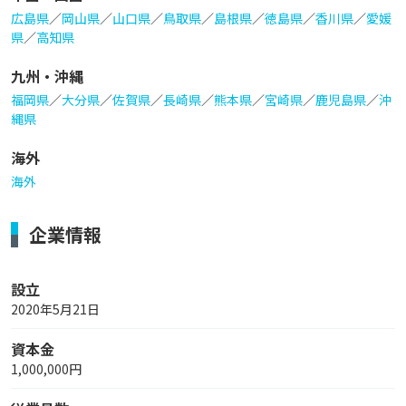
広島県
／
岡山県
／
山口県
／
鳥取県
／
島根県
／
徳島県
／
香川県
／
愛媛
県
／
高知県
九州・沖縄
福岡県
／
大分県
／
佐賀県
／
長崎県
／
熊本県
／
宮崎県
／
鹿児島県
／
沖
縄県
海外
海外
企業情報
設立
2020年5月21日
資本金
1,000,000円