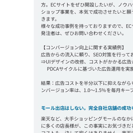
方。ECサイトをぜひ開設したいが、ノウ
ショップ事業を、本気で成功させたいと願
きます。

様々な成功事例を持っておりますので、E
発注者は、ぜひお問い合わせください。

【コンバージョン向上に関する実績例】

広告からの流入に頼り、SEO対策を行って
⇒UIデザインの改修、コストがかかる広告か
 　PDCAサイクルに基づいた広告運用を実施

結果：広告コストを半分以下に抑えながら
ンバージョン率は、1.0～1.5％を毎月キ
モール出店はしない。完全自社店舗の成功
楽天など、大手ショッピングモールのなか
に多くの店長様が、この事実にお気づきだ
コストも、決して安くはありません。楽天