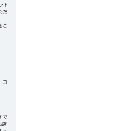
ット
ただ
るご
。コ
すで
出店
ルへ