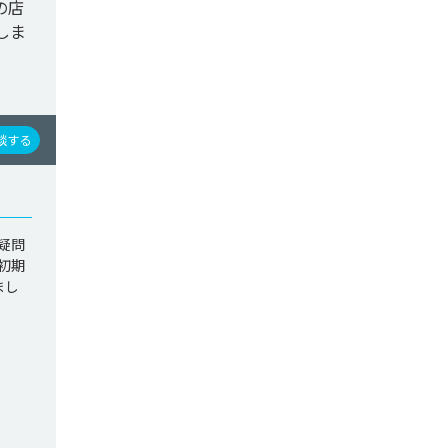
の店
しま
談する
疑問
初期
まし