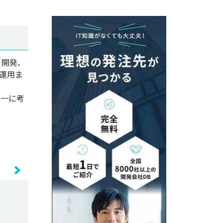
ら開発、
運用ま
第一に考