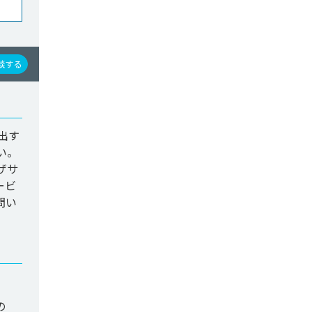
談する
出す
い。
ザサ
ービ
問い
の