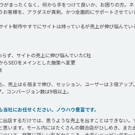
ハウがまったくなく、何から手をつけて良いか、お困りの方。ネ
うお客様を、アラダスが真剣、かつ全面的にサポートさせてい
Cサイト制作やすでにサイトは持っているが売上が伸び悩んでい
おらず、サイトの売上に伸び悩んでいたC社

らSEOをメインとした施策へ変更

も、売上は６倍まで伸び、セッション、ユーザーは３倍アップ
ープ。コンバージョン数は9倍以上。
も当社にお任せください。ノウハウ豊富です。
に出店するだけでは、思うような売上を出すことはできない。
と思います。モール内にはたくさんの競合店がひしめき、また
について、非常に詳しい私だからこそ、大手ショッピングモー