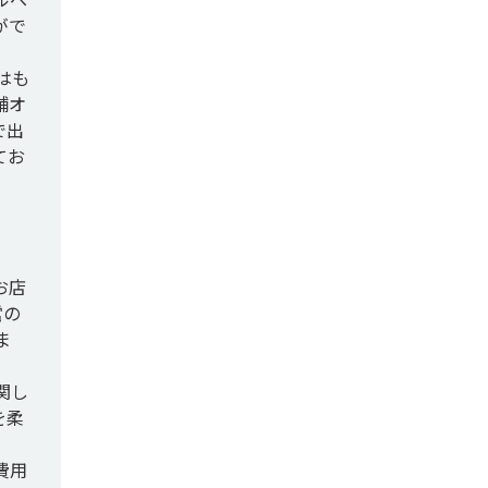
がで
はも
舗オ
で出
てお
お店
営の
ま
関し
を柔
費用