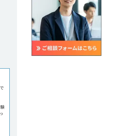
で
経験
っ