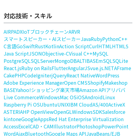
対応技術・スキル
AI
RPA
DX
IoT
ブロックチェーン
AR
VR
スマートスピーカー・AIスピーカー
Java
Ruby
Python
C++
C言語
Go
Swift
Rust
Kotlin
Action Script
Curl
HTML
HTML5
Java Script
JSON
Objective-C
Visual C++
MySQL
PostgreSQL
SQLServer
MongoDB
ALTIBASE
mSQL
SQLite
React.js
Ruby on Rails
Flutter
AngularJS
vue.js
.NET
AFrame
CakePHP
CodeIgniter
jQuery
React Native
WordPress
Adobe Experience Manager
Open CMS
Shopify
Makeshop
BASE
Yahoo!ショッピング
楽天市場
Amazon API
アリババ
Live Commerce
Windows
Mac OS
iOS
Android
Linux
Raspberry Pi OS
Ubuntu
UNIX
IBM Cloud
AS/400
ActiveX
ASTERIA
HP OpenView
OpenGL
WindowsSDK
Salesforce
kintone
GoogleApps
Red Hat Enterprise Virtualization
Access
Excel
CAD・CAM
Illustrator
Photoshop
PowerPoint
Word
Ajax
Bluetooth
Google Maps API
JavaBeans/EJB