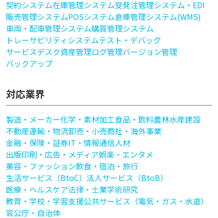
契約システム
在庫管理システム
受発注管理システム・EDI
販売管理システム
POSシステム
倉庫管理システム(WMS)
車両・配車管理システム
購買管理システム
トレーサビリティシステム
テスト・デバッグ
サービスデスク
資産管理
ログ管理
バージョン管理
バックアップ
対応業界
製造・メーカー
化学・素材加工
食品・飲料
農林水産
建設
不動産
運輸・物流
卸売・小売
商社・海外事業
金融・保険・証券
IT・情報通信
人材
出版印刷・広告・メディア
娯楽・エンタメ
美容・ファッション
飲食・宿泊・旅行
生活サービス（BtoC）
法人サービス（BtoB）
医療・ヘルスケア
法律・士業
学術研究
教育・学校・学習支援
公共サービス（電気・ガス・水道）
官公庁・自治体