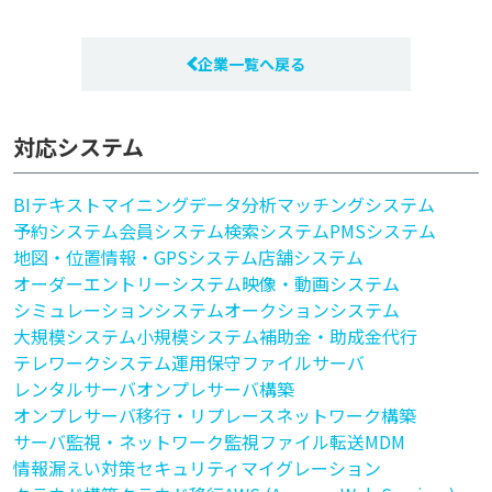
企業一覧へ戻る
対応システム
BI
テキストマイニング
データ分析
マッチングシステム
予約システム
会員システム
検索システム
PMSシステム
地図・位置情報・GPSシステム
店舗システム
オーダーエントリーシステム
映像・動画システム
シミュレーションシステム
オークションシステム
大規模システム
小規模システム
補助金・助成金代行
テレワークシステム
運用保守
ファイルサーバ
レンタルサーバ
オンプレサーバ構築
オンプレサーバ移行・リプレース
ネットワーク構築
サーバ監視・ネットワーク監視
ファイル転送
MDM
情報漏えい対策
セキュリティ
マイグレーション