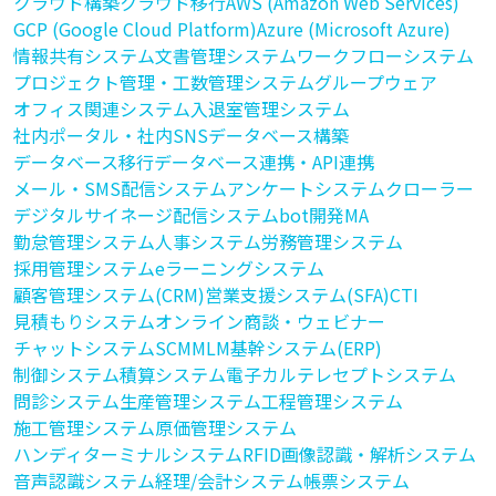
クラウド構築
クラウド移行
AWS (Amazon Web Services)
GCP (Google Cloud Platform)
Azure (Microsoft Azure)
情報共有システム
文書管理システム
ワークフローシステム
プロジェクト管理・工数管理システム
グループウェア
オフィス関連システム
入退室管理システム
社内ポータル・社内SNS
データベース構築
データベース移行
データベース連携・API連携
メール・SMS配信システム
アンケートシステム
クローラー
デジタルサイネージ配信システム
bot開発
MA
勤怠管理システム
人事システム
労務管理システム
採用管理システム
eラーニングシステム
顧客管理システム(CRM)
営業支援システム(SFA)
CTI
見積もりシステム
オンライン商談・ウェビナー
チャットシステム
SCM
MLM
基幹システム(ERP)
制御システム
積算システム
電子カルテ
レセプトシステム
問診システム
生産管理システム
工程管理システム
施工管理システム
原価管理システム
ハンディターミナルシステム
RFID
画像認識・解析システム
音声認識システム
経理/会計システム
帳票システム