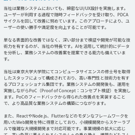
当社は業務システムにおいても、綿密なUI/UX設計を実施します。
ユーザーが利用する過程で随時フィードバックを受け取り、PDCA
サイクルを回して改善に努めています。このアプローチにより、ユ
ーザーの使い勝手や満足度を向上することが可能です。

単なる表面的な改善ではなく、深い部分まで検証や開発が可能な技
術力を有するのが、当社の特長です。AIを活用して統計的にデータ
を分析し、業務システムの改善案を提案できる能力も備えていま
す。

当社は東京大学大学院にてコンピュータサイエンスの修士号を取得
したスタッフによって構成されており、高い専門性と技術力を有す
るプロフェッショナル集団です。業務システムの開発後も、運用を
実施しながらPoC（Proof of Concept：コンセプト検証）を実施し
ます。PoCのフィードバックから得られた改善点を実装すること
で、より高品質な業務システムの構築につながります。

また、ReactやNode.js、Flutterなどのモダンなフレームワークを
用いたWeb開発を特に得意としており、小規模開発からスケーラブ
ルで複雑な大規模開発まで対応可能です。事業規模の拡大に応じ
て、高い負荷に萎えられるシステムへの乗り換え、増築などもスム