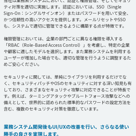
当社は業務系システムにおいて、認証と権限管理、そしてセキュリ
ティ対策を適切に実施します。認証においては、SSO（Single 
Sign-On：シングルサインオン）またはパスワードを用いて安全、
かつ信頼性の高いアクセスを提供します。メールリセットやSSO
も、システムで適切に管理できるように構築する点が特徴です。

権限管理においては、企業の部門ごとに異なる権限を導入する
「RBAC（Role-Based Access Control）」を考慮し、特定の企業
や顧客に適したモデルを選択します。また業務システムを利用する
ユーザーが増加した場合でも、適切な管理を行うように調整するた
めご安心ください。

セキュリティに関しては、単純にライブラリを利用するだけでな
く、セキュリティパッチやOSのセキュリティに対する深い知見も有
しており、さまざまなセキュリティ攻撃に対応できることが特長で
す。例えば、ターミングアタックやブルートフォース攻撃などへの
備えとして、世界的に認められた標準的なパスワードの設定方法を
業務システム開発後もUI/UXの改善を行い、さらなる使い
勝手の良さを実現します。