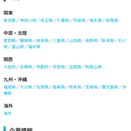
関東
東京都
／
神奈川県
／
埼玉県
／
千葉県
／
茨城県
／
栃木県
／
群馬県
中部・北陸
愛知県
／
静岡県
／
岐阜県
／
三重県
／
山梨県
／
長野県
／
新潟県
／
石川
県
／
富山県
／
福井県
関西
大阪府
／
兵庫県
／
京都府
／
奈良県
／
滋賀県
／
和歌山県
九州・沖縄
福岡県
／
大分県
／
佐賀県
／
長崎県
／
熊本県
／
宮崎県
／
鹿児島県
／
沖
縄県
海外
海外
企業情報