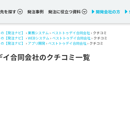
先を探す
発注事例
発注に役立つ資料
開発会社の方
りの【発注ナビ】
›
業務システム
›
ベストトゥデイ合同会社
› クチコミ
りの【発注ナビ】
›
WEBシステム
›
ベストトゥデイ合同会社
› クチコミ
りの【発注ナビ】
›
アプリ開発
›
ベストトゥデイ合同会社
› クチコミ
デイ合同会社のクチコミ一覧