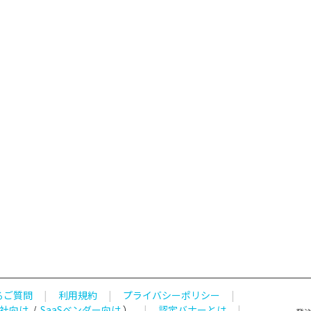
るご質問
|
利用規約
|
プライバシーポリシー
|
社向け
/
SaaSベンダー向け
）
|
認定バナーとは
|