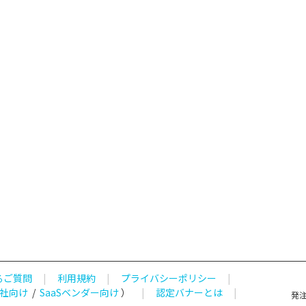
るご質問
|
利用規約
|
プライバシーポリシー
|
社向け
/
SaaSベンダー向け
）
|
認定バナーとは
|
発