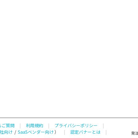
るご質問
|
利用規約
|
プライバシーポリシー
|
社向け
/
SaaSベンダー向け
）
|
認定バナーとは
|
発