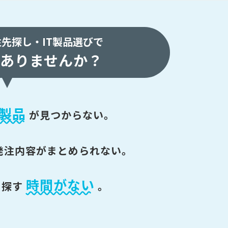
注先探し・
IT製品選びで
ありませんか？
製品
が
見つからない。
発注内容がまとめられない。
時間がない
を探す
。