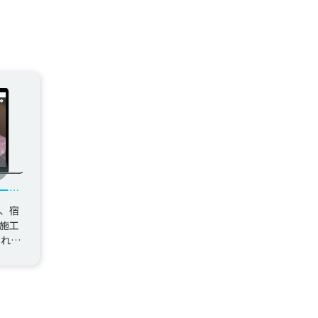
ール
、宿
施工
されて
スホ
.