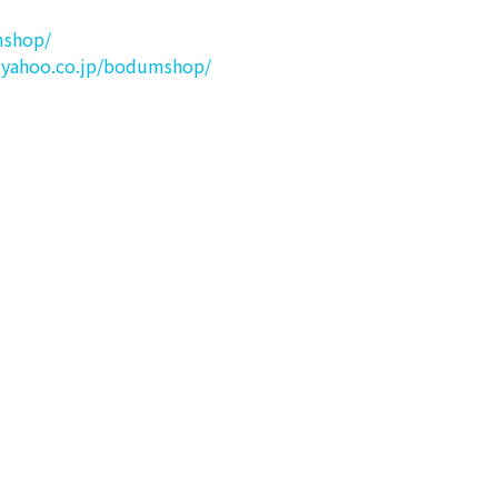
mshop/
g.yahoo.co.jp/bodumshop/