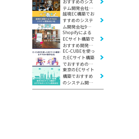
おすすめのシス
テム開発会社24
越境EC構築でお
社【2026年版】
すすめのシステ
ム開発会社9社
Shopifyによる
【2026年版】
ECサイト構築で
おすすめ開発会
EC-CUBEを使っ
社17選｜費用相
たECサイト構築
場と外注先の選
でおすすめの制
び方【2026年
東京のECサイト
作会社15社
版】
構築でおすすめ
【2026年版】
のシステム開発
会社14社【2026
年版】