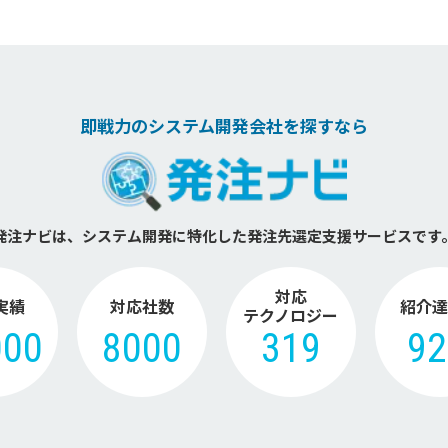
即戦力のシステム開発会社を探すなら
発注ナビは、システム開発に特化した
発注先選定支援サービスです
対応
実績
対応社数
紹介達
テクノロジー
000
8000
319
9