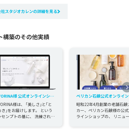
会社スタジオカレンの詳細を見る
ト構築のその他実績
VORINA様 公式オンラインショ
ペリカン石鹸公式オンライン
プリニューアル
ップ様 ECサイトリニュー
VORINA様は、 ｢美しさ｣と｢と
昭和22年4月創業の老舗石鹸
めき｣をお届けします。 という
カー、ペリカン石鹸様の公式
ンセンプトの基に、 洗練された
ラインショップの、 リニュ
術と信頼のお肌に優しい成分で
をご支援させていただきまし
の土台から...
サイト企画構成からデザイ...