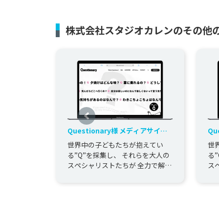
株式会社スタジオカレンのその他
Questionary様 メディアサイト
Ques
制作
制
世界中の子どもたちが抱えてい
世
る”Q”を採集し、 それらを大人の
る
スペシャリストたちが 全力で解答
ス
するQ&Aメディアサイト、
す
Questionary様のサ...
Qu