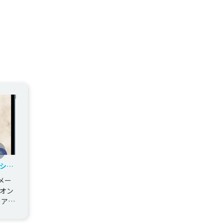
ショ
アル
メー
オン
ーアル
た。