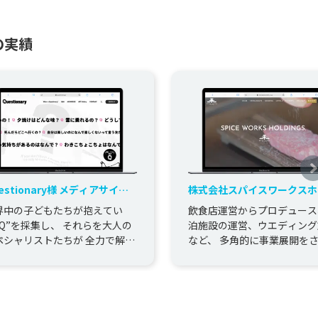
の実績
tionary様 メディアサイト
株式会社スパイスワークスホ
作
ディングス コーポレートサイトリ
界中の子どもたちが抱えてい
飲食店運営からプロデュース
ニューアル
”Q”を採集し、 それらを大人の
泊施設の運営、ウエディング
ペシャリストたちが 全力で解答
など、 多角的に事業展開を
るQ&Aメディアサイト、
いる株式会社スパイスワーク
estionary様のサ...
ールディングス様の、 コーポ..