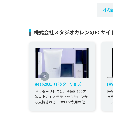
株式
株式会社スタジオカレンのECサイ
deep2031（ドクターリセラ）様
FA
公式オンラインショップリニュー
ッ
ドクターリセラは、全国3,100店
FA
アル
舗以上のエステティックサロンか
き
ら支持される、 サロン専用の化粧
コ
品メーカー様です。 本件ではその
技
ブランドの1つ「dee...
素肌