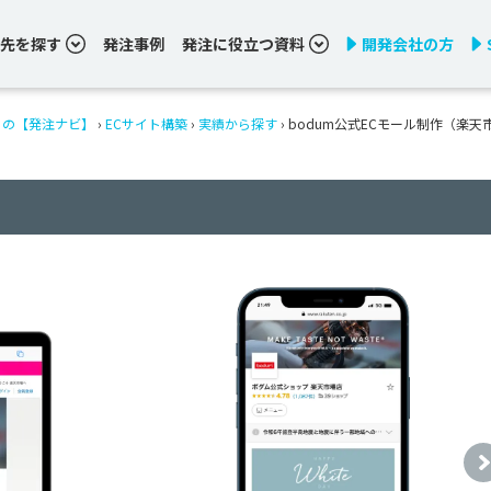
先を探す
発注事例
発注に役立つ資料
開発会社の方
りの【発注ナビ】
›
ECサイト構築
›
実績から探す
›
bodum公式ECモール制作（楽天市場