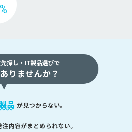
2%
注先探し・
IT製品選びで
ありませんか？
製品
が
見つからない。
発注内容がまとめられない。