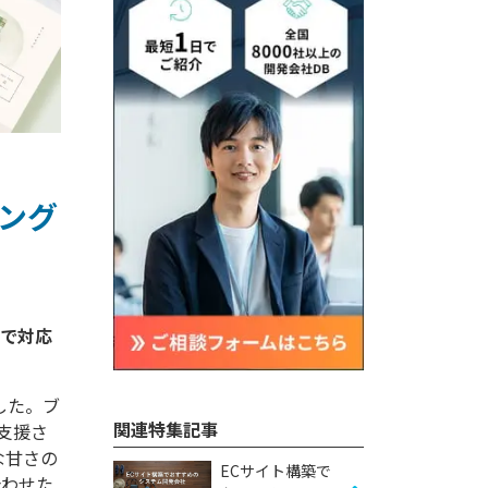
ィング
した。ブ
関連特集記事
支援さ
な甘さの
ECサイト構築で
合わせた