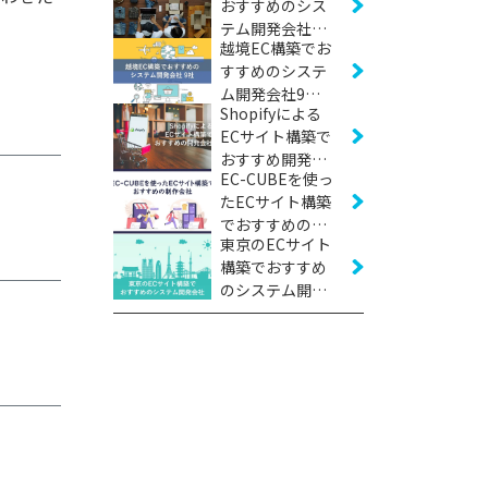
おすすめのシス
テム開発会社24
越境EC構築でお
社【2026年版】
すすめのシステ
ム開発会社9社
Shopifyによる
【2026年版】
ECサイト構築で
おすすめ開発会
EC-CUBEを使っ
社17選｜費用相
たECサイト構築
場と外注先の選
でおすすめの制
び方【2026年
東京のECサイト
作会社15社
版】
構築でおすすめ
【2026年版】
のシステム開発
会社14社【2026
年版】