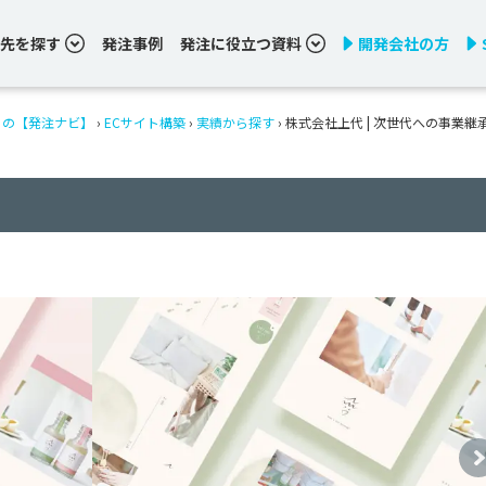
先を探す
発注事例
発注に役立つ資料
開発会社の方
りの【発注ナビ】
›
ECサイト構築
›
実績から探す
›
株式会社上代 | 次世代への事業