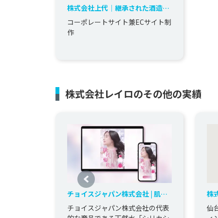
株式会社上代｜継承された酒造り
とともに、”思いや空気”を人々に
コーポレートサイト兼ECサイト制
届ける。
作
株式会社レイロのその他の実績
チョイスジャパン株式会社 | 肌と
株式
髪の悩みからアプローチする、美
の
チョイスジャパン株式会社の代表
仙
人天然水のブランディングとLP制
ブ
的な商品である天然水「シリカシ
ィ