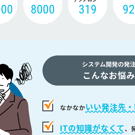
000
8000
319
9
システム開発の発
こんなお悩み
いい発注先・
なかなか
ITの知識がなくて
、