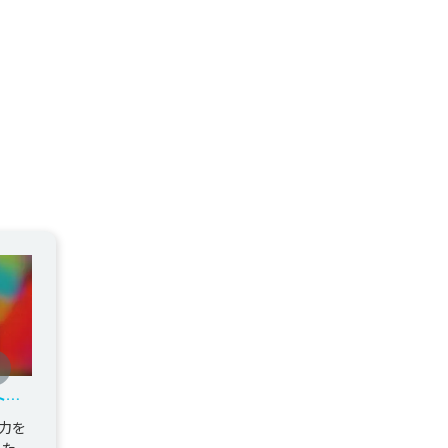
ート×
する
力を
した