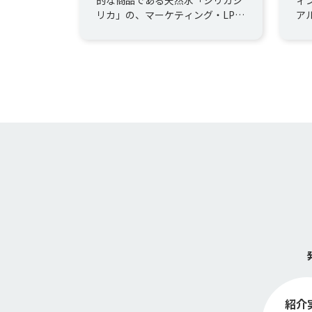
作
リカ」の、マーケティング・LP制
ア
作・広告動画/静止画制作及び運用
た
を担当
紹介