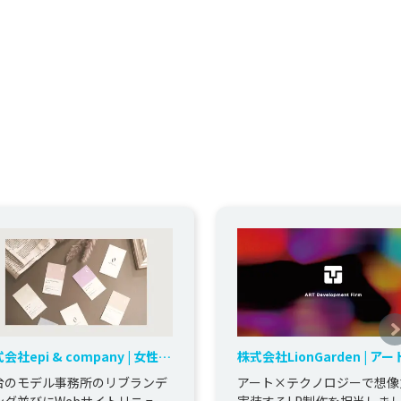
会社epi & company | 女性へ
株式会社LionGarden | ア
エンパワーメントを表現したリ
テクノロジーで想像力を実装
台のモデル事務所のリブランデ
アート×テクノロジーで想像
ランディング
LP制作
ング並びにWebサイトリニュー
実装するLP制作を担当しま