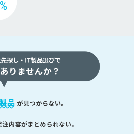
2%
注先探し・
IT製品選びで
ありませんか？
製品
が
見つからない。
発注内容がまとめられない。