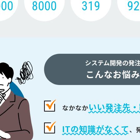
000
8000
319
9
システム開発の発
こんなお悩み
いい発注先・
なかなか
ITの知識がなくて
、