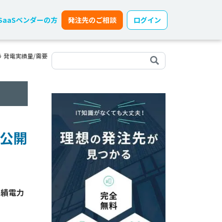
SaaSベンダーの方
発注先のご相談
ログイン
 発電実績量/需要
の公開
実績電力