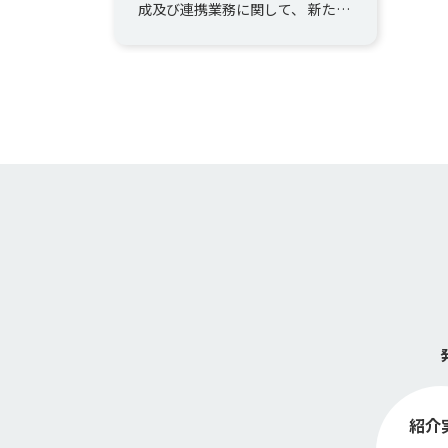
成及び連携業務に関して、 新たな
環境（WF環境に依存しない）へ
既存のアドオン開発資産（Ja...
紹介