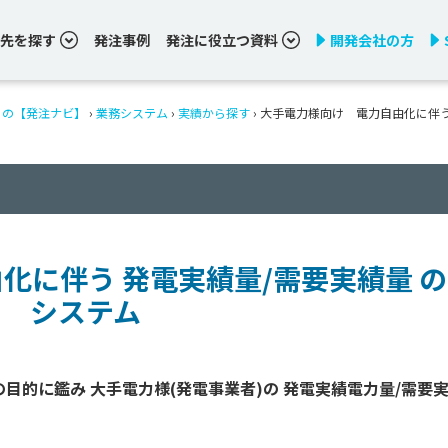
先を探す
発注事例
発注に役立つ資料
開発会社の方
りの【発注ナビ】
›
業務システム
›
実績から探す
›
大手電力様向け 電力自由化に伴う
化に伴う 発電実績量/需要実績量 
システム
目的に鑑み 大手電力様(発電事業者)の 発電実績電力量/需要