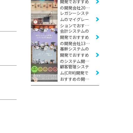
開発でおすすめ
の開発会社20社
レガシーシステ
【2026年版】
ムのマイグレー
ションでおすす
会計システムの
めの開発会社12
開発でおすすめ
社【2026年版】
の開発会社13社
基幹システムの
【2026年版】
開発でおすすめ
のシステム開発
顧客管理システ
会社24社【2026
ム(CRM)開発で
年版】
おすすめの開発
会社12社【2026
年版】