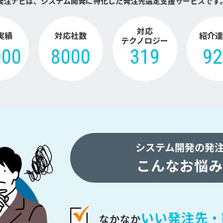
発注ナビは、システム開発に特化した
発注先選定支援サービスです
対応
実績
対応社数
紹介達
テクノロジー
000
8000
319
9
システム開発の発
こんなお悩み
いい発注先・
なかなか