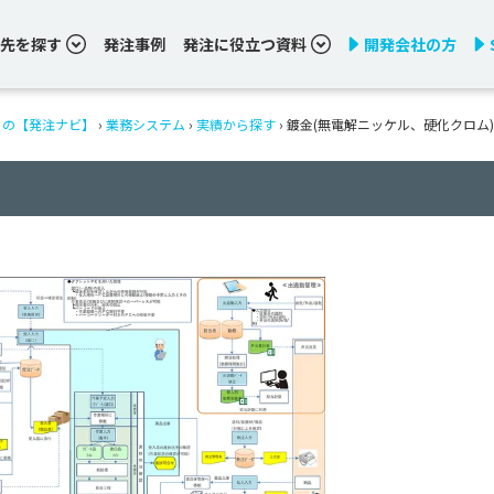
先を探す
発注事例
発注に役立つ資料
開発会社の方
りの【発注ナビ】
›
業務システム
›
実績から探す
›
鍍金(無電解ニッケル、硬化クロム