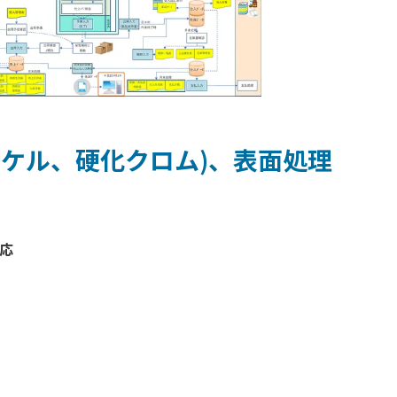
ッケル、硬化クロム)、表面処理
応

。