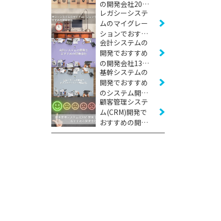
の開発会社20社
レガシーシステ
【2026年版】
ムのマイグレー
ションでおすす
会計システムの
めの開発会社12
開発でおすすめ
社【2026年版】
の開発会社13社
基幹システムの
【2026年版】
開発でおすすめ
のシステム開発
顧客管理システ
会社24社【2026
ム(CRM)開発で
年版】
おすすめの開発
会社12社【2026
年版】