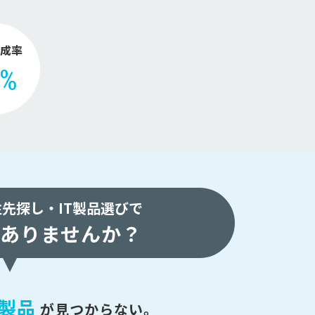
。
成率
2%
注先探し・
IT製品選びで
ありませんか？
製品
が
見つからない。