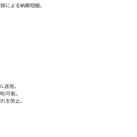
登録による納期短縮。
ール送信。
時)可能。
漏れを防止。