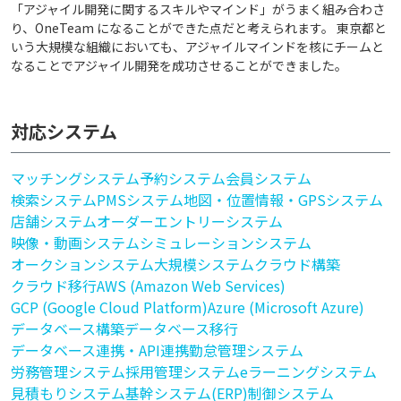
「アジャイル開発に関するスキルやマインド」がうまく組み合わさ
り、OneTeam になることができた点だと考えられます。 東京都と
いう大規模な組織においても、アジャイルマインドを核にチームと
なることでアジャイル開発を成功させることができました。
対応システム
マッチングシステム
予約システム
会員システム
検索システム
PMSシステム
地図・位置情報・GPSシステム
店舗システム
オーダーエントリーシステム
映像・動画システム
シミュレーションシステム
オークションシステム
大規模システム
クラウド構築
クラウド移行
AWS (Amazon Web Services)
GCP (Google Cloud Platform)
Azure (Microsoft Azure)
データベース構築
データベース移行
データベース連携・API連携
勤怠管理システム
労務管理システム
採用管理システム
eラーニングシステム
見積もりシステム
基幹システム(ERP)
制御システム