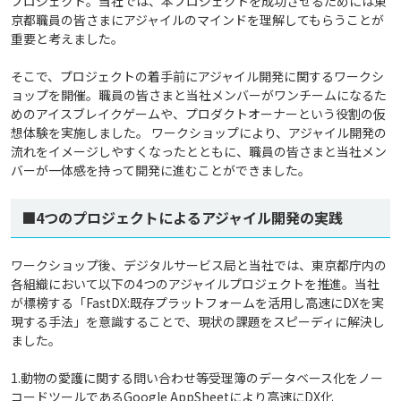
プロジェクト。当社では、本プロジェクトを成功させるためには東
京都職員の皆さまにアジャイルのマインドを理解してもらうことが
重要と考えました。
そこで、プロジェクトの着手前にアジャイル開発に関するワークシ
ョップを開催。職員の皆さまと当社メンバーがワンチームになるた
めのアイスブレイクゲームや、プロダクトオーナーという役割の仮
想体験を実施しました。 ワークショップにより、アジャイル開発の
流れをイメージしやすくなったとともに、職員の皆さまと当社メン
バーが一体感を持って開発に進むことができました。
■4つのプロジェクトによるアジャイル開発の実践
ワークショップ後、デジタルサービス局と当社では、東京都庁内の
各組織において以下の4つのアジャイルプロジェクトを推進。当社
が標榜する「FastDX:既存プラットフォームを活用し高速にDXを実
現する手法」を意識することで、現状の課題をスピーディに解決し
ました。
1.動物の愛護に関する問い合わせ等受理簿のデータベース化をノー
コードツールであるGoogle AppSheetにより高速にDX化