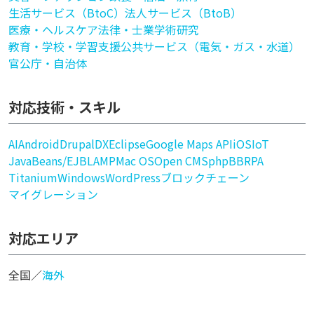
生活サービス（BtoC）
法人サービス（BtoB）
医療・ヘルスケア
法律・士業
学術研究
教育・学校・学習支援
公共サービス（電気・ガス・水道）
官公庁・自治体
対応技術・スキル
AI
Android
Drupal
DX
Eclipse
Google Maps API
iOS
IoT
JavaBeans/EJB
LAMP
Mac OS
Open CMS
phpBB
RPA
Titanium
Windows
WordPress
ブロックチェーン
マイグレーション
対応エリア
全国／
海外