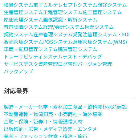
積算システム
電子カルテ
レセプトシステム
問診システム
生産管理システム
工程管理システム
施工管理システム
原価管理システム
画像認識・解析システム
音声認識システム
経理/会計システム
帳票システム
契約システム
在庫管理システム
受発注管理システム・EDI
販売管理システム
POSシステム
倉庫管理システム(WMS)
車両・配車管理システム
購買管理システム
トレーサビリティシステム
テスト・デバッグ
サービスデスク
資産管理
ログ管理
バージョン管理
バックアップ
対応業界
製造・メーカー
化学・素材加工
食品・飲料
農林水産
建設
不動産
運輸・物流
卸売・小売
商社・海外事業
金融・保険・証券
IT・情報通信
人材
出版印刷・広告・メディア
娯楽・エンタメ
美容・ファッション
飲食・宿泊・旅行