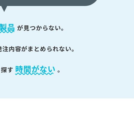
製品
が
見つからない。
発注内容がまとめられない。
時間がない
を探す
。