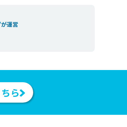
プが運営
。
こちら