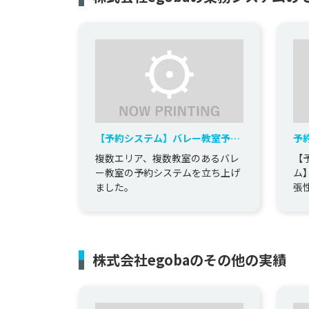
【予約システム】バレー教室予約
予
システム
複数エリア、複数教室のあるバレ
【
ー教室の予約システムを立ち上げ
ム
ました。
張
株式会社egobaのその他の実績