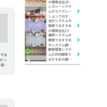
の開発会社20社
レガシーシステ
【2026年版】
ムのマイグレー
ションでおすす
会計システムの
めの開発会社12
開発でおすすめ
社【2026年版】
の開発会社13社
基幹システムの
【2026年版】
開発でおすすめ
のシステム開発
顧客管理システ
会社24社【2026
ム(CRM)開発で
 今ま
年版】
おすすめの開発
かっ
会社12社【2026
を通じ
年版】
きる
.