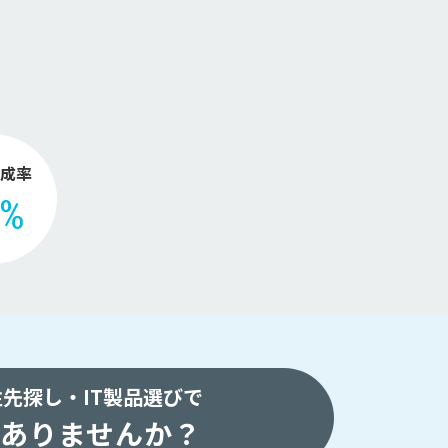
。
成率
2%
注先探し・
IT製品選びで
ありませんか？