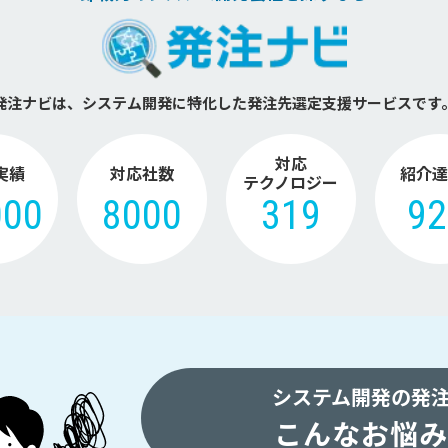
発注ナビは、システム開発に特化した
発注先選定支援サービスです
対応
実績
対応社数
紹介達
テクノロジー
000
8000
319
9
システム開発の発
こんなお悩み