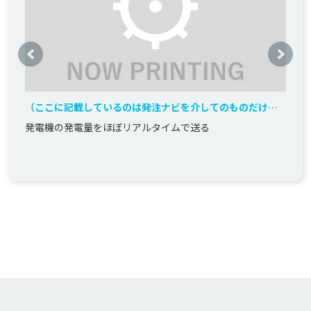
（ここに記載しているのは発注ナビを介してのものだけで
す）発電量モニターシステム
発電機の発電量をほぼリアルタイムで送る