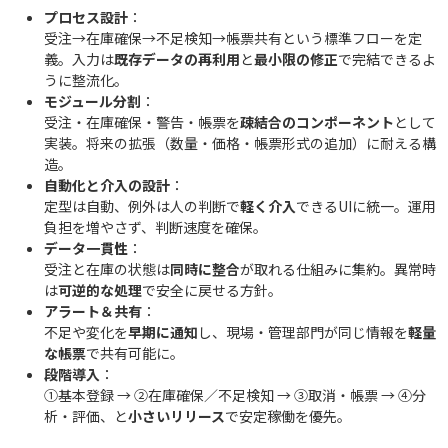
プロセス設計
：
受注→在庫確保→不足検知→帳票共有という標準フローを定
義。入力は
既存データの再利用
と
最小限の修正
で完結できるよ
うに整流化。
モジュール分割
：
受注・在庫確保・警告・帳票を
疎結合のコンポーネント
として
実装。将来の拡張（数量・価格・帳票形式の追加）に耐える構
造。
自動化と介入の設計
：
定型は自動、例外は人の判断で
軽く介入
できるUIに統一。運用
負担を増やさず、判断速度を確保。
データ一貫性
：
受注と在庫の状態は
同時に整合
が取れる仕組みに集約。異常時
は
可逆的な処理
で安全に戻せる方針。
アラート＆共有
：
不足や変化を
早期に通知
し、現場・管理部門が同じ情報を
軽量
な帳票
で共有可能に。
段階導入
：
①基本登録 → ②在庫確保／不足検知 → ③取消・帳票 → ④分
析・評価、と
小さいリリース
で安定稼働を優先。