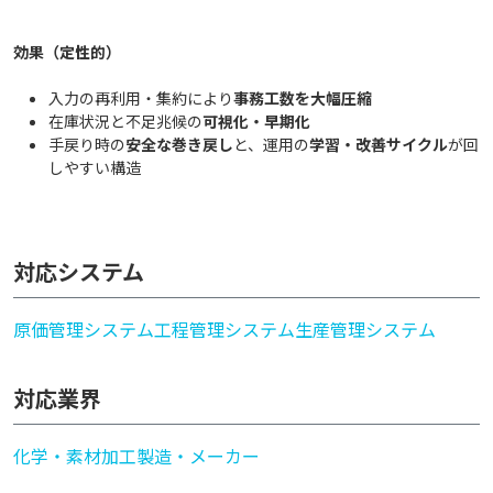
効果（定性的）
入力の再利用・集約により
事務工数を大幅圧縮
在庫状況と不足兆候の
可視化・早期化
手戻り時の
安全な巻き戻し
と、運用の
学習・改善サイクル
が回
しやすい構造
対応システム
原価管理システム
工程管理システム
生産管理システム
対応業界
化学・素材加工
製造・メーカー