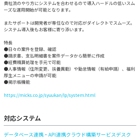
貴社流のやり方にシステムを合わせるので導入ハードルの低いスム
ーズな運用開始が可能となります。
またサポートは開発者が専任なので対応がダイレクトでスムーズ。
システム導入後もお客様に寄り添います。
特長
●日々の案件を登録、確認
●請求書、支払明細書を案件データから簡単に作成
●経費精算処理を手元で可能
●人事情報（住所変更、扶養異動）や勤怠情報（有給申請）、福利
厚生メニューの申請が可能
●掲示板機能
https://micks.co.jp/syuukan/lp/system.html
対応システム
データベース連携・API連携
クラウド構築
サービスデスク